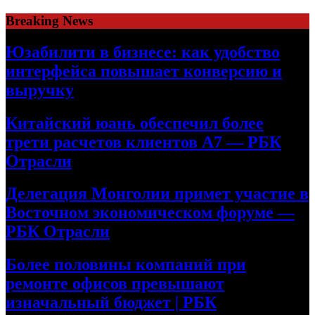
Skip
Breaking News
to
content
Юзабилити в бизнесе: как удобство
интерфейса повышает конверсию и
выручку
Китайский юань обеспечил более
трети расчетов клиентов А7 — РБК
Отрасли
Делегация Монголии примет участие в
Восточном экономическом форуме —
РБК Отрасли
Более половины компаний при
ремонте офисов превышают
изначальный бюджет | РБК