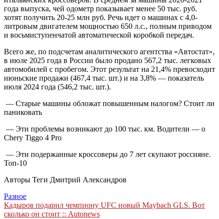
года выпуска, чей одометр показывает менее 50 тыс. руб.
хотят получить 20-25 млн руб. Речь идет о машинах с 4,0-
литровым двигателем мощностью 650 л.с., полным приводом
и восьмиступенчатой автоматической коробкой передач.
Всего же, по подсчетам аналитического агентства «Автостат»,
в июле 2025 года в России было продано 567,2 тыс. легковых
автомобилей с пробегом. Этот результат на 21,4% превосходит
июньские продажи (467,4 тыс. шт.) и на 3,8% — показатель
июля 2024 года (546,2 тыс. шт.).
— Старые машины обложат повышенным налогом? Стоит ли
паниковать
— Эти проблемы возникают до 100 тыс. км. Водители — о
Chery Tiggo 4 Prо
— Эти подержанные кроссоверы до 7 лет скупают россияне.
Топ-10
Авторы Теги Дмитрий Александров
Разное
Навигация
Кадыров подарил чемпиону UFC новый Maybach GLS. Вот
сколько он стоит :: Autonews