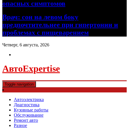
опасных симптомов
Врач: сон на левом боку
предпочтительнее при гипертонии и
проблемах с пищеварением
Четверг, 6 августа, 2026
АвтоExpertise
Toggle navigation
Автоэлектрика
Диагностика
Кузовные работы
Обслуживание
Ремонт авто
Разное