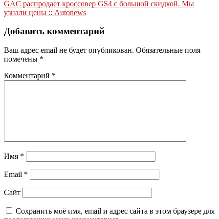
по
GAC распродает кроссовер GS4 c большой скидкой. Мы
записям
узнали цены :: Autonews
Добавить комментарий
Ваш адрес email не будет опубликован.
Обязательные поля
помечены
*
Комментарий
*
Имя
*
Email
*
Сайт
Сохранить моё имя, email и адрес сайта в этом браузере для