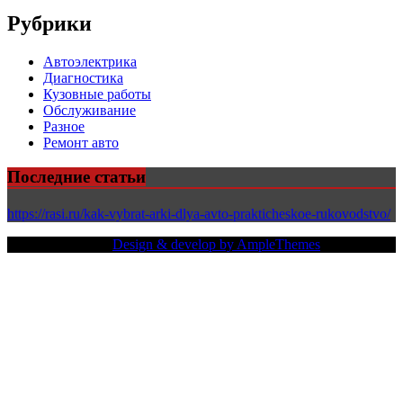
Рубрики
Автоэлектрика
Диагностика
Кузовные работы
Обслуживание
Разное
Ремонт авто
Последние статьи
https://rasi.ru/kak-vybrat-arki-dlya-avto-prakticheskoe-rukovodstvo/
Copy Right Text |
Design & develop by AmpleThemes