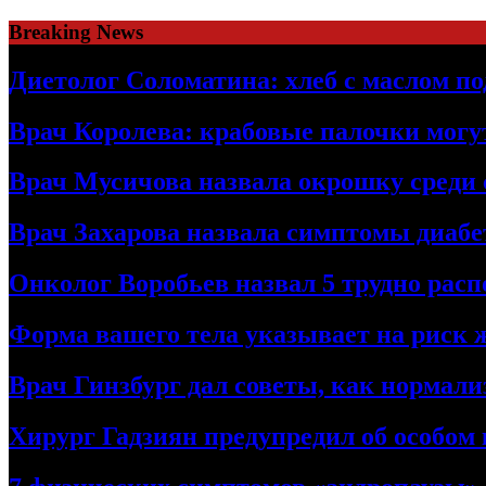
Skip
Breaking News
to
content
Диетолог Соломатина: хлеб с маслом по
Врач Королева: крабовые палочки могу
Врач Мусичова назвала окрошку среди 
Врач Захарова назвала симптомы диабе
Онколог Воробьев назвал 5 трудно рас
Форма вашего тела указывает на риск 
Врач Гинзбург дал советы, как нормали
Хирург Гадзиян предупредил об особом 