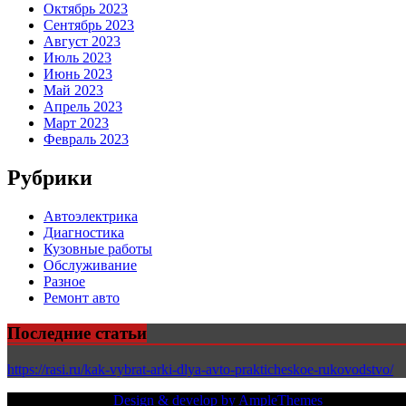
Октябрь 2023
Сентябрь 2023
Август 2023
Июль 2023
Июнь 2023
Май 2023
Апрель 2023
Март 2023
Февраль 2023
Рубрики
Автоэлектрика
Диагностика
Кузовные работы
Обслуживание
Разное
Ремонт авто
Последние статьи
https://rasi.ru/kak-vybrat-arki-dlya-avto-prakticheskoe-rukovodstvo/
Copy Right Text |
Design & develop by AmpleThemes