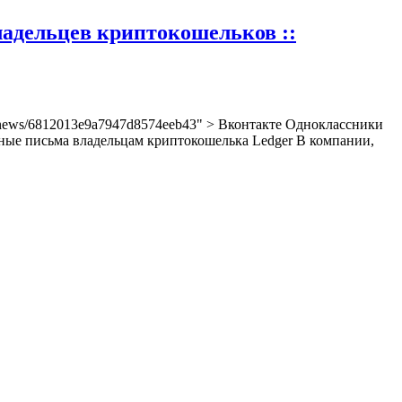
ладельцев криптокошельков ::
to/news/6812013e9a7947d8574eeb43" > Вконтакте Одноклассники
ные письма владельцам криптокошелька Ledger В компании,