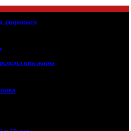
о здоровьем
е
последствия жары
жнова