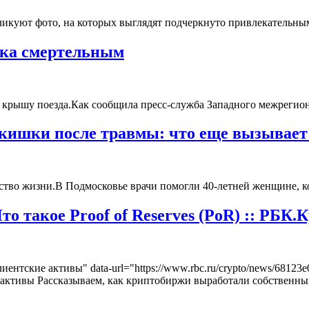
бликуют фото, на которых выглядят подчеркнуто привлекательн
века смертельным
на крышу поезда.Как сообщила пресс-служба Западного межрегио
кишки после травмы: что еще вызывает 
во жизни.В Подмосковье врачи помогли 40-летней женщине, кото
о такое Proof of Reserves (PoR) :: РБК.
иентские активы" data-url="https://www.rbc.ru/crypto/news/681
ктивы Рассказываем, как криптобиржи выработали собственный 