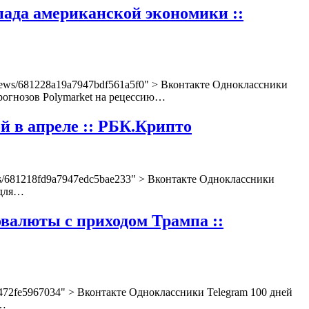
пада американской экономики ::
o/news/681228a19a7947bdf561a5f0" > Вконтакте Одноклассники
рогнозов Polymarket на рецессию…
й в апреле :: РБК.Крипто
news/681218fd9a7947edc5bae233" > Вконтакте Одноклассники
 для…
валюты с приходом Трампа ::
a79472fe5967034" > Вконтакте Одноклассники Telegram 100 дней
о…