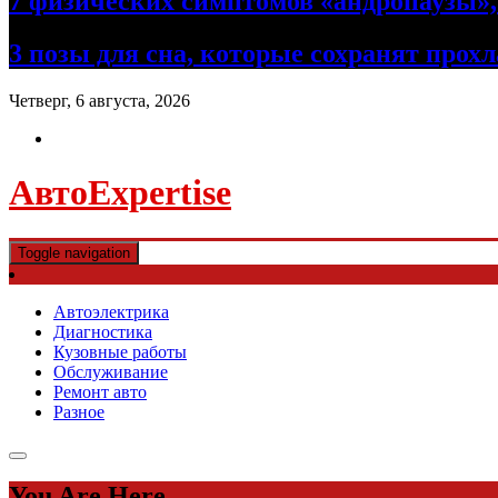
7 физических симптомов «андропаузы», 
3 позы для сна, которые сохранят прох
Четверг, 6 августа, 2026
АвтоExpertise
Toggle navigation
Автоэлектрика
Диагностика
Кузовные работы
Обслуживание
Ремонт авто
Разное
You Are Here