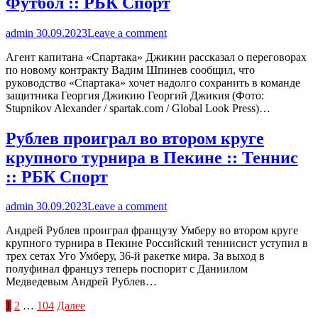
Футбол :: РБК Спорт
admin
30.09.2023
Leave a comment
Агент капитана «Спартака» Джикии рассказал о переговорах
по новому контракту Вадим Шпинев сообщил, что
руководство «Спартака» хочет надолго сохранить в команде
защитника Георгия Джикию Георгий Джикия (Фото:
Stupnikov Alexander / spartak.com / Global Look Press)…
Рублев проиграл во втором круге
крупного турнира в Пекине :: Теннис
:: РБК Спорт
admin
30.09.2023
Leave a comment
Андрей Рублев проиграл французу Умберу во втором круге
крупного турнира в Пекине Российский теннисист уступил в
трех сетах Уго Умберу, 36-й ракетке мира. За выход в
полуфинал француз теперь поспорит с Даниилом
Медведевым Андрей Рублев…
Пагинация
1
2
…
104
Далее