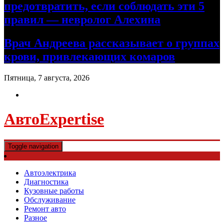
предотвратить, если соблюдать эти 5
правил — невролог Алехина
Врач Андреева рассказывает о группах
крови, привлекающих комаров
Пятница, 7 августа, 2026
АвтоExpertise
Toggle navigation
Автоэлектрика
Диагностика
Кузовные работы
Обслуживание
Ремонт авто
Разное