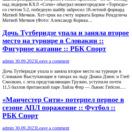
над лидером КХЛ «Сочи» обыграл нижегородское «Торпедо»
со счетом 5:2, победную шайбу забросил 18-летний форвард
Матвей Мичков. Хет-трик на счету хорвата Борны Рендулича
Матвей Мичков (Фото: Александр Коркка…
Дочь Тутберидзе упала и заняла второе
место на турнире в Словакии ::
Фигурное катание :: РБК Спорт
admin
30.09.2023
Leave a comment
Дочь Тутберидзе упала и заняла второе место на турнире в
Словакии Выступающие в танцах на льду Диана Дэвис и Глеб
Смолкин, с лета представляющие Грузию, уступили почти
11,5 баллов британской паре Лайла Фир — Льюис Гибсон.…
«Манчестер Сити» потерпел первое в
сезоне АПЛ поражение :: Футбол ::
РБК Спорт
admin
30.09.2023
Leave a comment