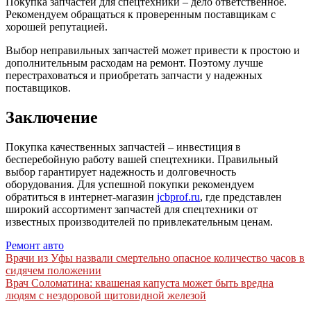
Покупка запчастей для спецтехники – дело ответственное.
Рекомендуем обращаться к проверенным поставщикам с
хорошей репутацией.
Выбор неправильных запчастей может привести к простою и
дополнительным расходам на ремонт. Поэтому лучше
перестраховаться и приобретать запчасти у надежных
поставщиков.
Заключение
Покупка качественных запчастей – инвестиция в
бесперебойную работу вашей спецтехники. Правильный
выбор гарантирует надежность и долговечность
оборудования. Для успешной покупки рекомендуем
обратиться в интернет-магазин
jcbprof.ru
, где представлен
широкий ассортимент запчастей для спецтехники от
известных производителей по привлекательным ценам.
Ремонт авто
Навигация
Врачи из Уфы назвали смертельно опасное количество часов в
сидячем положении
по
Врач Соломатина: квашеная капуста может быть вредна
записям
людям с нездоровой щитовидной железой