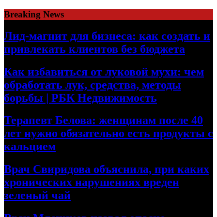
Skip
Breaking News
to
content
Лид-магнит для бизнеса: как создать и
привлекать клиентов без бюджета
Как избавиться от луковой мухи: чем
обработать лук, средства, методы
борьбы | РБК Недвижимость
Терапевт Белова: женщинам после 40
лет нужно обязательно есть продукты с
кальцием
Врач Свиридова объяснила, при каких
хронических нарушениях вреден
зеленый чай