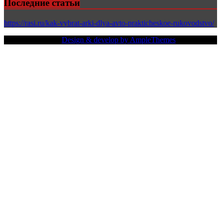
Последние статьи
https://rasi.ru/kak-vybrat-arki-dlya-avto-prakticheskoe-rukovodstvo/
Copy Right Text |
Design & develop by AmpleThemes