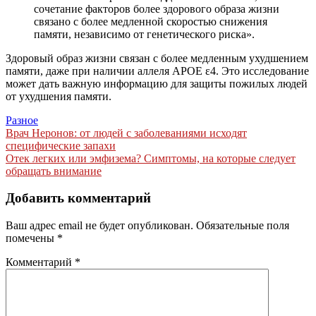
сочетание факторов более здорового образа жизни
связано с более медленной скоростью снижения
памяти, независимо от генетического риска».
Здоровый образ жизни связан с более медленным ухудшением
памяти, даже при наличии аллеля APOE ε4. Это исследование
может дать важную информацию для защиты пожилых людей
от ухудшения памяти.
Разное
Навигация
Врач Неронов: от людей с заболеваниями исходят
специфические запахи
по
Отек легких или эмфизема? Cимптомы, на которые следует
записям
обращать внимание
Добавить комментарий
Ваш адрес email не будет опубликован.
Обязательные поля
помечены
*
Комментарий
*