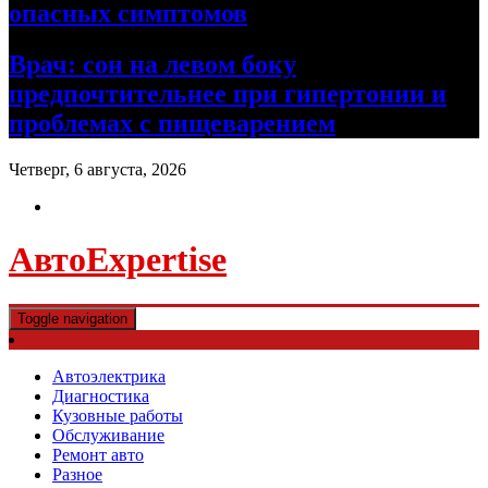
опасных симптомов
Врач: сон на левом боку
предпочтительнее при гипертонии и
проблемах с пищеварением
Четверг, 6 августа, 2026
АвтоExpertise
Toggle navigation
Автоэлектрика
Диагностика
Кузовные работы
Обслуживание
Ремонт авто
Разное