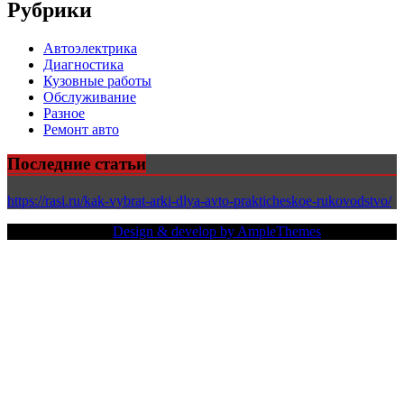
Рубрики
Автоэлектрика
Диагностика
Кузовные работы
Обслуживание
Разное
Ремонт авто
Последние статьи
https://rasi.ru/kak-vybrat-arki-dlya-avto-prakticheskoe-rukovodstvo/
Copy Right Text |
Design & develop by AmpleThemes