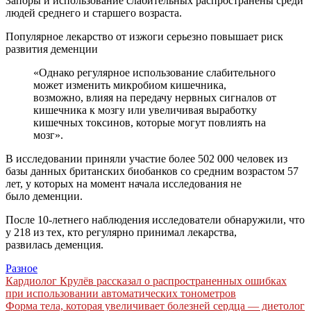
Запоры и использование слабительных распространены среди
людей среднего и старшего возраста.
Популярное лекарство от изжоги серьезно повышает риск
развития деменции
«Однако регулярное использование слабительного
может изменить микробиом кишечника,
возможно, влияя на передачу нервных сигналов от
кишечника к мозгу или увеличивая выработку
кишечных токсинов, которые могут повлиять на
мозг».
В исследовании приняли участие более 502 000 человек из
базы данных британских биобанков со средним возрастом 57
лет, у которых на момент начала исследования не
было деменции.
После 10-летнего наблюдения исследователи обнаружили, что
у 218 из тех, кто регулярно принимал лекарства,
развилась деменция.
Разное
Навигация
Кардиолог Крулёв рассказал о распространенных ошибках
при использовании автоматических тонометров
по
Форма тела, которая увеличивает болезней сердца — диетолог