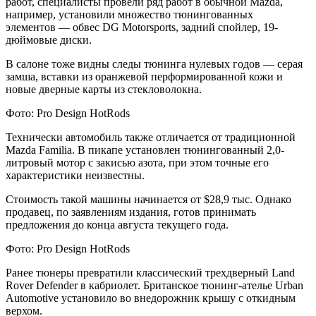
работ, специалисты провели ряд работ в обычной Mazda,
например, установили множество тюнингованных
элементов — обвес DG Motorsports, задний спойлер, 19-
дюймовые диски.
В салоне тоже видны следы тюнинга нулевых годов — серая
замша, вставки из оранжевой перформированной кожи и
новые дверные карты из стекловолокна.
Фото: Pro Design HotRods
Технически автомобиль также отличается от традиционной
Mazda Familia. В пикапе установлен тюнингованный 2,0-
литровый мотор с закисью азота, при этом точные его
характеристики неизвестны.
Стоимость такой машины начинается от $28,9 тыс. Однако
продавец, по заявлениям издания, готов принимать
предложения до конца августа текущего года.
Фото: Pro Design HotRods
Ранее тюнеры превратили классический трехдверный Land
Rover Defender в кабриолет. Британское тюнинг-ателье Urban
Automotive установило во внедорожник крышу с откидным
верхом.