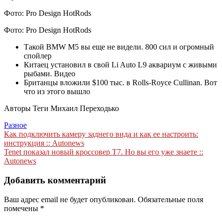
Фото: Pro Design HotRods
Фото: Pro Design HotRods
Такой BMW M5 вы еще не видели. 800 сил и огромный
спойлер
Китаец установил в свой Li Auto L9 аквариум с живыми
рыбами. Видео
Британцы вложили $100 тыс. в Rolls-Royce Cullinan. Вот
что из этого вышло
Авторы Теги Михаил Переходько
Разное
Навигация
Как подключить камеру заднего вида и как ее настроить:
инструкция :: Autonews
по
Tenet показал новый кроссовер T7. Но вы его уже знаете ::
записям
Autonews
Добавить комментарий
Ваш адрес email не будет опубликован.
Обязательные поля
помечены
*