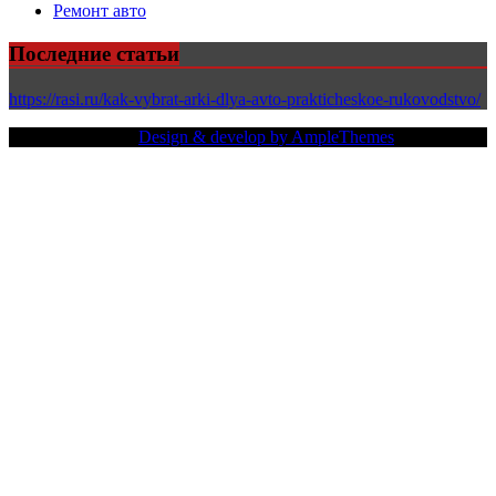
Ремонт авто
Последние статьи
https://rasi.ru/kak-vybrat-arki-dlya-avto-prakticheskoe-rukovodstvo/
Copy Right Text |
Design & develop by AmpleThemes