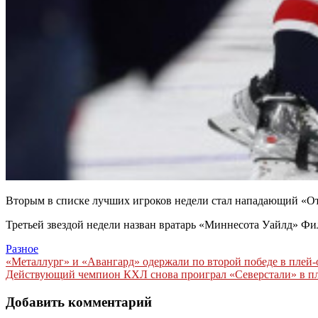
Вторым в списке лучших игроков недели стал нападающий «Отт
Третьей звездой недели назван вратарь «Миннесота Уайлд» Фил
Разное
Навигация
«Металлург» и «Авангард» одержали по второй победе в плей-
Действующий чемпион КХЛ снова проиграл «Северстали» в пле
по
записям
Добавить комментарий