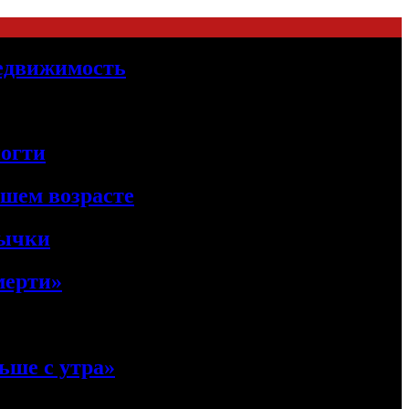
Недвижимость
ногти
ршем возрасте
вычки
мерти»
ьше с утра»