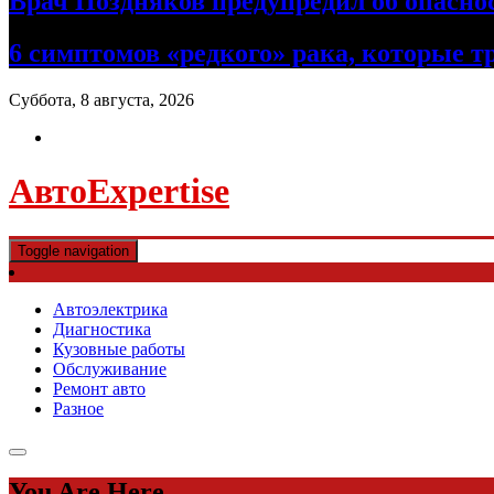
Врач Поздняков предупредил об опасно
6 симптомов «редкого» рака, которые т
Суббота, 8 августа, 2026
АвтоExpertise
Toggle navigation
Автоэлектрика
Диагностика
Кузовные работы
Обслуживание
Ремонт авто
Разное
You Are Here