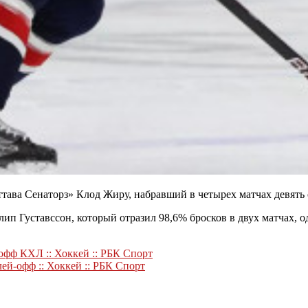
ава Сенаторз» Клод Жиру, набравший в четырех матчах девять о
ип Густавссон, который отразил 98,6% бросков в двух матчах, 
офф КХЛ :: Хоккей :: РБК Спорт
й-офф :: Хоккей :: РБК Спорт