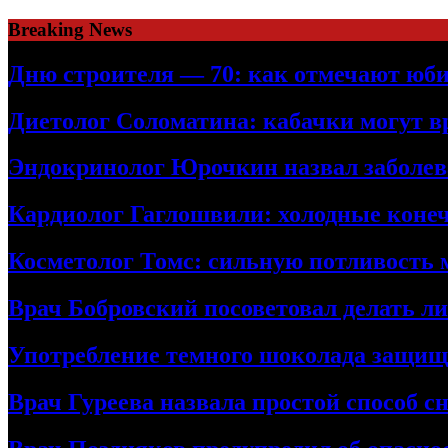
Skip
Breaking News
to
content
Дню строителя — 70: как отмечают юби
Диетолог Соломатина: кабачки могут в
Эндокринолог Юрочкин назвал заболева
Кардиолог Гаглошвили: холодные конеч
Косметолог Томс: сильную потливость
Врач Бобровский посоветовал делать л
Употребление темного шоколада защища
Врач Гуреева назвала простой способ с