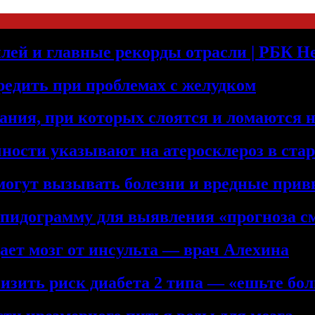
лей и главные рекорды отрасли | РБК 
редить при проблемах с желудком
ния, при которых слоятся и ломаются 
ности указывают на атеросклероз в ста
 могут вызывать болезни и вредные при
ипидограмму для выявления «прогноза с
ет мозг от инсульта — врач Алехина
низить риск диабета 2 типа — «ешьте бол