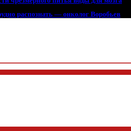
сти чрезмерного питья воды для мозга
рудно распознать — онколог Воробьев