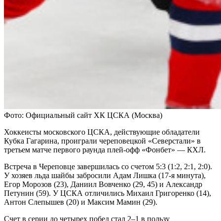
Фото: Официальный сайт ХК ЦСКА (Москва)
Хоккеисты московского ЦСКА, действующие обладатели
Кубка Гагарина, проиграли череповецкой «Северстали» в
третьем матче первого раунда плей-офф «Фонбет» — КХЛ.
Встреча в Череповце завершилась со счетом 5:3 (1:2, 2:1, 2:0).
У хозяев льда шайбы забросили Адам Лишка (17-я минута),
Егор Морозов (23), Даниил Вовченко (29, 45) и Александр
Петунин (59). У ЦСКА отличились Михаил Григоренко (14),
Антон Слепышев (20) и Максим Мамин (29).
Счет в серии до четырех побед стал 2–1 в пользу