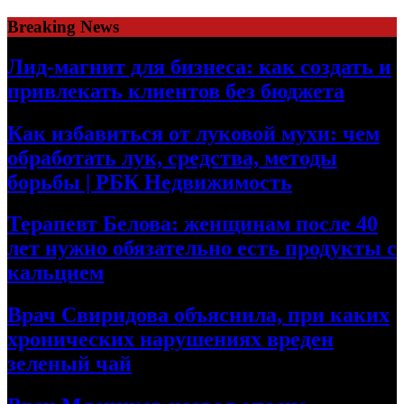
Skip
Breaking News
to
content
Лид-магнит для бизнеса: как создать и
привлекать клиентов без бюджета
Как избавиться от луковой мухи: чем
обработать лук, средства, методы
борьбы | РБК Недвижимость
Терапевт Белова: женщинам после 40
лет нужно обязательно есть продукты с
кальцием
Врач Свиридова объяснила, при каких
хронических нарушениях вреден
зеленый чай