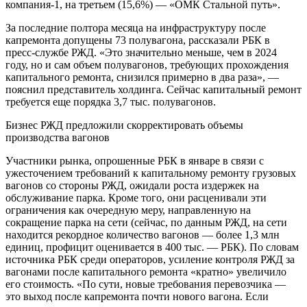
компания-1, на третьем (15,6%) — «ОМК Стальной путь».
За последние полтора месяца на инфраструктуру после
капремонта допущены 73 полувагона, рассказали РБК в
пресс-службе РЖД. «Это значительно меньше, чем в 2024
году, но и сам объем полувагонов, требующих прохождения
капитального ремонта, снизился примерно в два раза», —
пояснил представитель холдинга. Сейчас капитальный ремонт
требуется еще порядка 3,7 тыс. полувагонов.
Бизнес
РЖД предложили скорректировать объемы
производства вагонов
Участники рынка, опрошенные РБК в январе в связи с
ужесточением требований к капитальному ремонту грузовых
вагонов со стороны РЖД, ожидали роста издержек на
обслуживание парка. Кроме того, они расценивали эти
ограничения как очередную меру, направленную на
сокращение парка на сети (сейчас, по данным РЖД, на сети
находится рекордное количество вагонов — более 1,3 млн
единиц, профицит оценивается в 400 тыс. — РБК). По словам
источника РБК среди операторов, усиление контроля РЖД за
вагонами после капитального ремонта «кратно» увеличило
его стоимость. «По сути, новые требования перевозчика —
это выход после капремонта почти нового вагона. Если