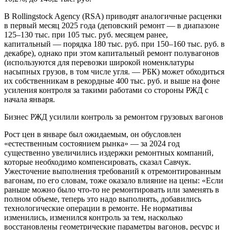
В Rollingstock Agency (RSA) приводят аналогичные расценки
в первый месяц 2025 года (деповский ремонт — в диапазоне
125–130 тыс. при 105 тыс. руб. месяцем ранее,
капитальный — порядка 180 тыс. руб. при 150–160 тыс. руб. в
декабре), однако при этом капитальный ремонт полувагонов
(используются для перевозки широкой номенклатуры
насыпных грузов, в том числе угля. — РБК) может обходиться
их собственникам в рекордные 400 тыс. руб. и выше на фоне
усиления контроля за такими работами со стороны РЖД с
начала января.
Бизнес
РЖД усилили контроль за ремонтом грузовых вагонов
Рост цен в январе был ожидаемым, он обусловлен
«естественным состоянием рынка» — за 2024 год
существенно увеличились издержки ремонтных компаний,
которые необходимо компенсировать, сказал Савчук.
Ужесточение выполнения требований к отремонтированным
вагонам, по его словам, тоже оказало влияние на цены: «Если
раньше можно было что-то не ремонтировать или заменять в
полном объеме, теперь это надо выполнять, добавились
технологические операции в ремонте. Не нормативы
изменились, изменился контроль за тем, насколько
восстановлены геометрические параметры вагонов, ресурс и