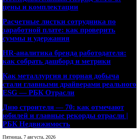
цены и комплектации
Расчетные листки сотрудника по
заработной плате: как проверить
суммы и удержания
HR-аналитика бренда работодателя:
как собрать дашборд и метрики
Как металлургия и горная добыча
стали главными драйверами реального
ESG — РБК Отрасли
Дню строителя — 70: как отмечают
юбилей и главные рекорды отрасли |
РБК Недвижимость
Пятница, 7 августа, 2026