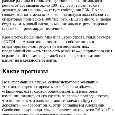
раньше разница в стоимости деповского и капитального
ремонтов составляла около 100 тыс. руб., то сейчас она
доходит до миллиона», — сетует собеседник РБК. По его
словам, только замена всех люков на полувагонах обходится
операторам примерно в 400 тыс. руб. «Еще немного, и проще
будет купить новый вагон, чем капитально отремонтировать
старый», — резюмирует источник.
Кроме того, по данным Михаила Бурмистрова, гендиректора
«INFOLine-Аналитики», некоторые собственники и
операторы вагонов требуют от вагоноремонтных
предприятий снижать стоимость ремонта — например, за счет
ограничений по замене деталей на новые, что негативно
влияет на надежность ремонта.
Какие прогнозы
По информации Савчука, сейчас некоторые компании
«пытаются отремонтироваться» в большем объеме.
«Например, есть годовой объем ремонта, и некоторые
компании планируют его сделать за первые полгода, потому
что понимают, что дальше ремонт и запчасти будут
дорожать», — говорит он. С этим соглашается Александр
Слободяник, руководитель аналитических проектов RSA: «По
деповским ремонтам в январе отмечается рост», —