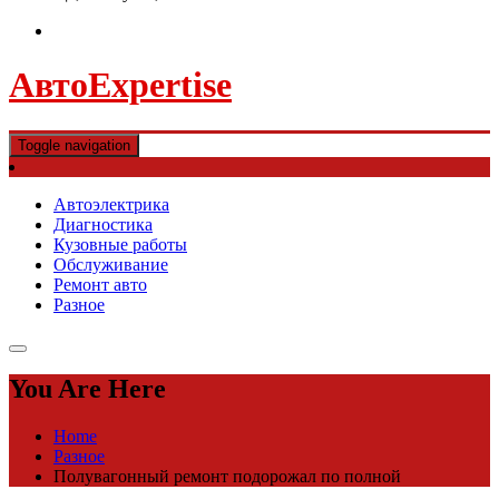
АвтоExpertise
Toggle navigation
Автоэлектрика
Диагностика
Кузовные работы
Обслуживание
Ремонт авто
Разное
You Are Here
Home
Разное
Полувагонный ремонт подорожал по полной