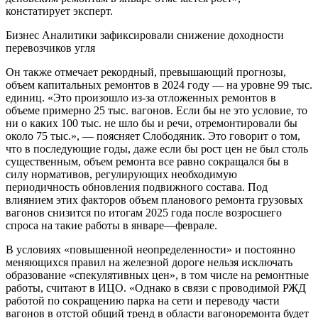
констатирует эксперт.
Бизнес
Аналитики зафиксировали снижение доходности
перевозчиков угля
Он также отмечает рекордный, превышающий прогнозы,
объем капитальных ремонтов в 2024 году — на уровне 99 тыс.
единиц. «Это произошло из-за отложенных ремонтов в
объеме примерно 25 тыс. вагонов. Если бы не это условие, то
ни о каких 100 тыс. не шло бы и речи, отремонтировали бы
около 75 тыс.», — поясняет Слободяник. Это говорит о том,
что в последующие годы, даже если бы рост цен не был столь
существенным, объем ремонта все равно сокращался бы в
силу нормативов, регулирующих необходимую
периодичность обновления подвижного состава. Под
влиянием этих факторов объем планового ремонта грузовых
вагонов снизится по итогам 2025 года после возросшего
спроса на такие работы в январе—феврале.
В условиях «повышенной неопределенности» и постоянно
меняющихся правил на железной дороге нельзя исключать
образование «спекулятивных цен», в том числе на ремонтные
работы, считают в ИЦО. «Однако в связи с проводимой РЖД
работой по сокращению парка на сети и переводу части
вагонов в отстой общий тренд в области вагоноремонта будет