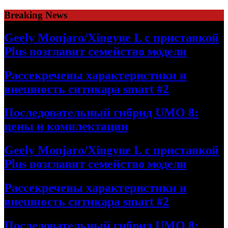
Skip
Breaking News
to
content
Geely Monjaro/Xingyue L с приставкой
Plus возглавит семейство модели
Рассекречены характеристики и
внешность ситикара smart #2
Последовательный гибрид UMO 8:
цены и комплектации
Geely Monjaro/Xingyue L с приставкой
Plus возглавит семейство модели
Рассекречены характеристики и
внешность ситикара smart #2
Последовательный гибрид UMO 8: