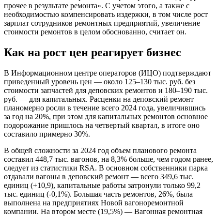
прочее в результате ремонта». С учетом этого, а также с
необходимостью компенсировать издержки, в том числе рост
зарплат сотрудников ремонтных предприятий, увеличение
стоимости ремонтов в целом обоснованно, считает он.
Как на рост цен реагирует бизнес
В Информационном центре операторов (ИЦО) подтверждают
приведенный уровень цен — около 125–130 тыс. руб. без
стоимости запчастей для деповских ремонтов и 180–190 тыс.
руб. — для капитальных. Расценки на деповский ремонт
планомерно росли в течение всего 2024 года, увеличившись
за год на 20%, при этом для капитальных ремонтов основное
подорожание пришлось на четвертый квартал, в итоге оно
составило примерно 30%.
В общей сложности за 2024 год объем планового ремонта
составил 448,7 тыс. вагонов, на 8,3% больше, чем годом ранее,
следует из статистики RSA. В основном собственники парка
отдавали вагоны в деповский ремонт — всего 349,6 тыс.
единиц (+10,9), капитальные работы затронули только 99,2
тыс. единиц (-0,1%). Большая часть ремонтов, 26%, была
выполнена на предприятиях Новой вагоноремонтной
компании. На втором месте (19,5%) — Вагонная ремонтная