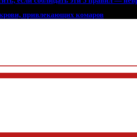
ить, если соблюдать эти 5 правил — нев
 крови, привлекающих комаров