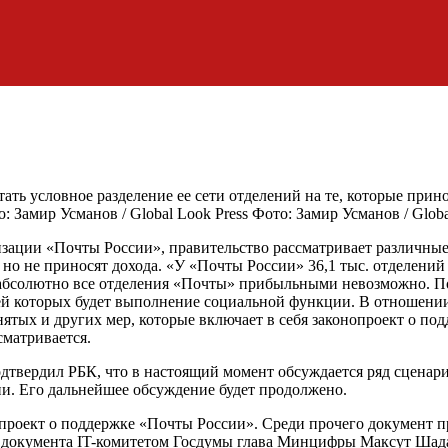
ть условное разделение ее сети отделений на те, которые прин
Фото: Замир Усманов / Globa
изации «Почты России», правительство рассматривает различны
 не приносят дохода. «У «Почты России» 36,1 тыс. отделений п
ь абсолютно все отделения «Почты» прибыльными невозможно. По
чей которых будет выполнение социальной функции. В отношении
анятых и других мер, которые включает в себя законопроект о 
сматривается.
дтвердил РБК, что в настоящий момент обсуждается ряд сценар
и. Его дальнейшее обсуждение будет продолжено.
опроект о поддержке «Почты России». Среди прочего документ п
я документа IT-комитетом Госдумы глава Минцифры Максут Шадае