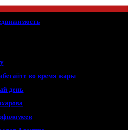
Недвижимость
цу
збегайте во время жары
ый день
ахарова
рфоломеев