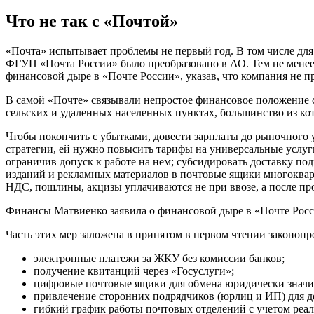
Что не так с «Почтой»
«Почта» испытывает проблемы не первый год. В том числе для
ФГУП «Почта России» было преобразовано в АО. Тем не менее с
финансовой дыре в «Почте России», указав, что компания не 
В самой «Почте» связывали непростое финансовое положение с
сельских и удаленных населенных пунктах, большинство из ко
Чтобы покончить с убытками, довести зарплаты до рыночного ур
стратегии, ей нужно повысить тарифы на универсальные услуги
ограничив допуск к работе на нем; субсидировать доставку п
изданий и рекламных материалов в почтовые ящики многоквар
НДС, пошлины, акцизы уплачиваются не при ввозе, а после п
Финансы
Матвиенко заявила о финансовой дыре в «Почте Рос
Часть этих мер заложена в принятом в первом чтении законопр
электронные платежи за ЖКУ без комиссии банков;
получение квитанций через «Госуслуги»;
цифровые почтовые ящики для обмена юридически знач
привлечение сторонних подрядчиков (юрлиц и ИП) для д
гибкий график работы почтовых отделений с учетом реал