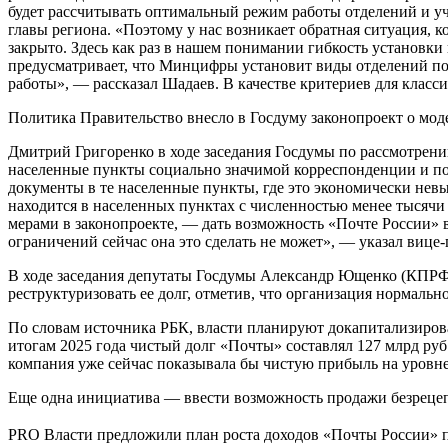
будет рассчитывать оптимальный режим работы отделений и учи
главы региона. «Поэтому у нас возникает обратная ситуация, ко
закрыто. Здесь как раз в нашем понимании гибкость установки 
предусматривает, что Минцифры установит виды отделений поч
работы», — рассказал Шадаев. В качестве критериев для класс
Политика
Правительство внесло в Госдуму законопроект о мо
Дмитрий Григоренко в ходе заседания Госдумы по рассмотрению
населенные пункты социально значимой корреспонденции и пос
документы в те населенные пункты, где это экономически невы
находится в населенных пунктах с численностью менее тысячи 
мерами в законопроекте, — дать возможность «Почте России» в
ограничений сейчас она это сделать не может», — указал вице-
В ходе заседания депутаты Госдумы Александр Ющенко (КПРФ)
реструктуризовать ее долг, отметив, что организация нормальн
По словам источника РБК, власти планируют докапитализирова
итогам 2025 года чистый долг «Почты» составлял 127 млрд руб.
компания уже сейчас показывала бы чистую прибыль на уровне 
Еще одна инициатива — ввести возможность продажи безрецеп
PRO
Власти предложили план роста доходов «Почты России» 