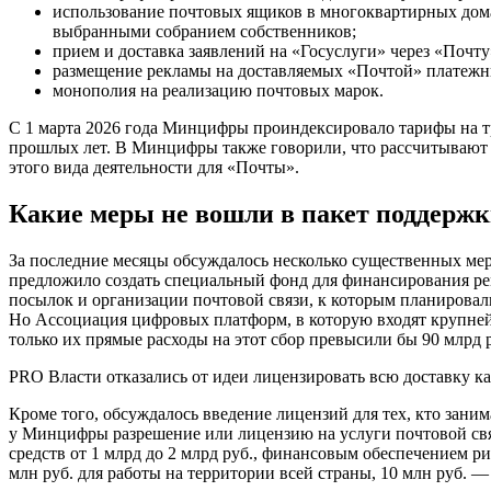
использование почтовых ящиков в многоквартирных до
выбранными собранием собственников;
прием и доставка заявлений на «Госуслуги» через «Почту
размещение рекламы на доставляемых «Почтой» платежн
монополия на реализацию почтовых марок.
С 1 марта 2026 года Минцифры проиндексировало тарифы на т
прошлых лет. В Минцифры также говорили, что рассчитывают п
этого вида деятельности для «Почты».
Какие меры не вошли в пакет поддерж
За последние месяцы обсуждалось несколько существенных мер
предложило создать специальный фонд для финансирования рем
посылок и организации почтовой связи, к которым планировал
Но Ассоциация цифровых платформ, в которую входят крупнейш
только их прямые расходы на этот сбор превысили бы 90 млрд 
PRO
Власти отказались от идеи лицензировать всю доставку к
Кроме того, обсуждалось введение лицензий для тех, кто зани
у Минцифры разрешение или лицензию на услуги почтовой свя
средств от 1 млрд до 2 млрд руб., финансовым обеспечением ри
млн руб. для работы на территории всей страны, 10 млн руб. 