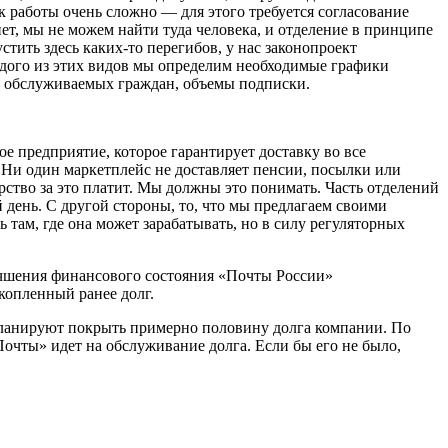
 работы очень сложно — для этого требуется согласование
 нет, мы не можем найти туда человека, и отделение в принципе
стить здесь каких-то перегибов, у нас законопроект
ждого из этих видов мы определим необходимые графики
во обслуживаемых граждан, объемы подписки.
е предприятие, которое гарантирует доставку во все
Ни один маркетплейс не доставляет пенсии, посылки или
рство за это платит. Мы должны это понимать. Часть отделений
 день. С другой стороны, то, что мы предлагаем своими
там, где она может зарабатывать, но в силу регуляторных
учшения финансового состояния «Почты России»
акопленный ранее долг.
 планируют покрыть примерно половину долга компании. По
Почты» идет на обслуживание долга. Если бы его не было,