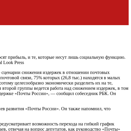
осят прибыль, и те, которые несут лишь социальную функцию.
l Look Press
е сценарии снижения издержек в отношении почтовых
очтовой связи, 75% которых (26,8 тыс.) находятся в малых
этому целесообразно экономически разделить их на те,
 второй группы ведется работа над снижением издержек, в том
поддержке «Почты России», — сообщил собеседник РБК. Он
иев развития «Почты России». Он также напомнил, что
редусматривает возможность перехода на гибкий график
в, отвечая на вопрос депутатов, как руководство «Почты»