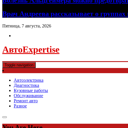
Болезнь Альцгеймера можно предотврат
Врач Андреева рассказывает о группах
Пятница, 7 августа, 2026
АвтоExpertise
Toggle navigation
Автоэлектрика
Диагностика
Кузовные работы
Обслуживание
Ремонт авто
Разное
You Are Here