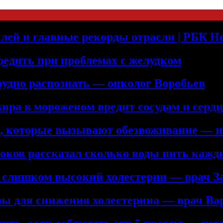
лей и главные рекорды отрасли | РБК 
редить при проблемах с желудком
рудно распознать — онколог Воробьев
жира в мороженом вредит сосудам и серд
а, которые вызывают обезвоживание — и
троков рассказал сколько воды пить кажд
ь слишком высокий холестерин — врач З
ны для снижения холестерина — врач Ва