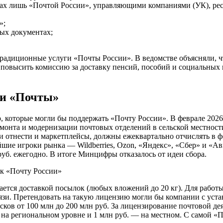
мах лишь «Почтой России», управляющими компаниями (УК), р
»;
ых документах;
радиционные услуги «Почты России». В ведомстве объясняли, ч
овысить комиссию за доставку пенсий, пособий и социальных вы
ки «Почты»
, которые могли бы поддержать «Почту России». В феврале 202
онта и модернизации почтовых отделений в сельской местности
и отнести и маркетплейсы, должны ежеквартально отчислять в 
ие игроки рынка — Wildberries, Ozon, «Яндекс», «Сбер» и «Ав
руб. ежегодно. В итоге Минцифры отказалось от идеи сбора.
ак «Почту России»
мается доставкой посылок (любых вложений до 20 кг). Для работ
зи. Претендовать на такую лицензию могли бы компании с уста
сков от 100 млн до 200 млн руб. За лицензирование почтовой де
— на региональном уровне и 1 млн руб. — на местном. С самой 