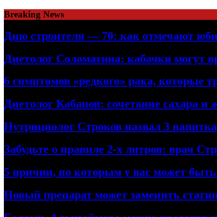
Skip
Breaking News
to
content
Дню строителя — 70: как отмечают юби
Диетолог Соломатина: кабачки могут в
6 симптомов «редкого» рака, которые т
Диетолог Кабанов: сочетание сахара и 
Нутрициолог Строков назвал 3 напитк
Забудьте о правиле 2-х литров: врач С
5 причин, по которым у вас может быт
Новый препарат может заменить стати