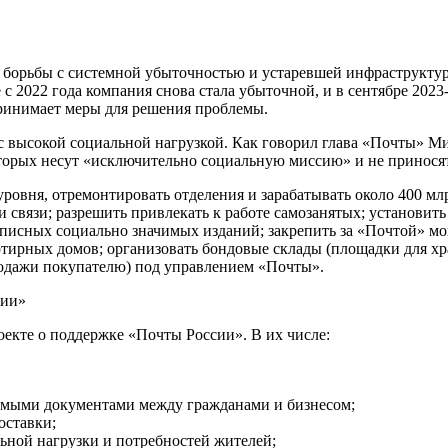
 борьбы с системной убыточностью и устаревшей инфраструктур
 2022 года компания снова стала убыточной, и в сентябре 2023
принимает меры для решения проблемы.
 высокой социальной нагрузкой. Как говорил глава «Почты» Мих
торых несут «исключительно социальную миссию» и не приносят
овня, отремонтировать отделения и зарабатывать около 400 млрд
 связи; разрешить привлекать к работе самозанятых; установить
одписных социально значимых изданий; закрепить за «Почтой» м
тирных домов; организовать бондовые склады (площадки для х
родажи покупателю) под управлением «Почты».
сии»
оекте о поддержке «Почты России». В их числе:
имыми документами между гражданами и бизнесом;
оставки;
ьной нагрузки и потребностей жителей;