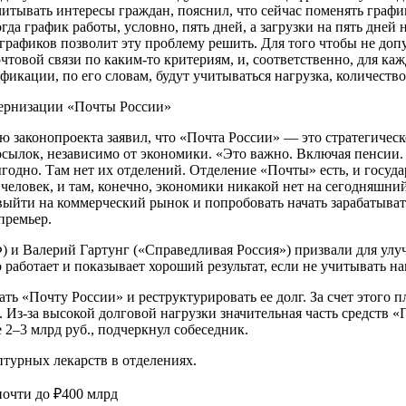
тывать интересы граждан, пояснил, что сейчас поменять график
гда график работы, условно, пять дней, а загрузки на пять дней
графиков позволит эту проблему решить. Для того чтобы не допу
товой связи по каким-то критериям, и, соответственно, для ка
ификации, по его словам, будут учитываться нагрузка, количест
дернизации «Почты России»
 законопроекта заявил, что «Почта России» — это стратегическо
ылок, независимо от экономики. «Это важно. Включая пенсии. 
годно. Там нет их отделений. Отделение «Почты» есть, и госуда
человек, и там, конечно, экономики никакой нет на сегодняшний
ыйти на коммерческий рынок и попробовать начать зарабатывать 
премьер.
 и Валерий Гартунг («Справедливая Россия») призвали для ул
о работает и показывает хороший результат, если не учитывать н
ть «Почту России» и реструктурировать ее долг. За счет этого
 Из-за высокой долговой нагрузки значительная часть средств «
2–3 млрд руб., подчеркнул собеседник.
турных лекарств в отделениях.
почти до ₽400 млрд