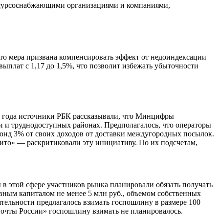
есурсоснабжающими организациями и компаниями,
то мера призвана компенсировать эффект от недоиндексации
плат с 1,17 до 1,5%, что позволит избежать убыточности
6 года источники РБК рассказывали, что Минцифры
 и труднодоступных районах. Предполагалось, что операторы
фонд 3% от своих доходов от доставки междугородных посылок.
ито» — раскритиковали эту инициативу. По их подсчетам,
ы в этой сфере участников рынка планировали обязать получать
вным капиталом не менее 5 млн руб., объемом собственных
ятельности предлагалось взимать госпошлину в размере 100
«Почты России» госпошлину взимать не планировалось.