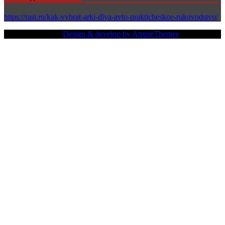
https://rasi.ru/kak-vybrat-arki-dlya-avto-prakticheskoe-rukovodstvo/
Copy Right Text |
Design & develop by AmpleThemes