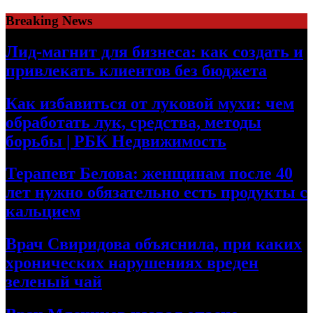
Skip
Breaking News
to
content
Лид-магнит для бизнеса: как создать и
привлекать клиентов без бюджета
Как избавиться от луковой мухи: чем
обработать лук, средства, методы
борьбы | РБК Недвижимость
Терапевт Белова: женщинам после 40
лет нужно обязательно есть продукты с
кальцием
Врач Свиридова объяснила, при каких
хронических нарушениях вреден
зеленый чай