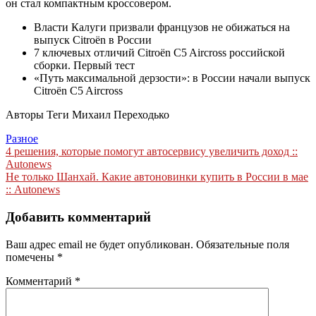
он стал компактным кроссовером.
Власти Калуги призвали французов не обижаться на
выпуск Citroën в России
7 ключевых отличий Citroёn C5 Aircross российской
сборки. Первый тест
«Путь максимальной дерзости»: в России начали выпуск
Citroën C5 Aircross
Авторы Теги
Михаил Переходько
Разное
Навигация
4 решения, которые помогут автосервису увеличить доход ::
Autonews
по
Не только Шанхай. Какие автоновинки купить в России в мае
записям
:: Autonews
Добавить комментарий
Ваш адрес email не будет опубликован.
Обязательные поля
помечены
*
Комментарий
*