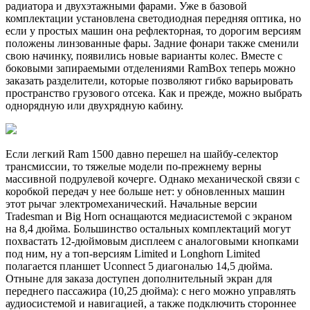
радиатора и двухэтажными фарами. Уже в базовой
комплектации установлена светодиодная передняя оптика, но
если у простых машин она рефлекторная, то дорогим версиям
положены линзованные фары. Задние фонари также сменили
свою начинку, появились новые варианты колес. Вместе с
боковыми запираемыми отделениями RamBox теперь можно
заказать разделители, которые позволяют гибко варьировать
пространство грузового отсека. Как и прежде, можно выбрать
однорядную или двухрядную кабину.
Если легкий Ram 1500 давно перешел на шайбу-селектор
трансмиссии, то тяжелые модели по-прежнему верны
массивной подрулевой кочерге. Однако механической связи с
коробкой передач у нее больше нет: у обновленных машин
этот рычаг электромеханический. Начальные версии
Tradesman и Big Horn оснащаются медиасистемой с экраном
на 8,4 дюйма. Большинство остальных комплектаций могут
похвастать 12-дюймовым дисплеем с аналоговыми кнопками
под ним, ну а топ-версиям Limited и Longhorn Limited
полагается планшет Uconnect 5 диагональю 14,5 дюйма.
Отныне для заказа доступен дополнительный экран для
переднего пассажира (10,25 дюйма): с него можно управлять
аудиосистемой и навигацией, а также подключить стороннее