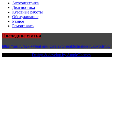
Автоэлектрика
Диагностика
Кузовные работы
Обслуживание
Разное
Ремонт авто
Последние статьи
https://rasi.ru/kak-vybrat-arki-dlya-avto-prakticheskoe-rukovodstvo/
Copy Right Text |
Design & develop by AmpleThemes