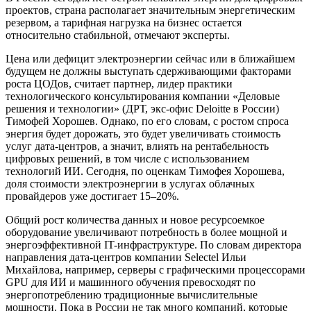
проектов, страна располагает значительным энергетическим
резервом, а тарифная нагрузка на бизнес остается
относительно стабильной, отмечают эксперты.
Цена или дефицит электроэнергии сейчас или в ближайшем
будущем не должны выступать сдерживающими факторами
роста ЦОДов, считает партнер, лидер практики
технологического консультирования компании «Деловые
решения и технологии» (ДРТ, экс-офис Deloitte в России)
Тимофей Хорошев. Однако, по его словам, с ростом спроса
энергия будет дорожать, это будет увеличивать стоимость
услуг дата-центров, а значит, влиять на рентабельность
цифровых решений, в том числе с использованием
технологий ИИ. Сегодня, по оценкам Тимофея Хорошева,
доля стоимости электроэнергии в услугах облачных
провайдеров уже достигает 15–20%.
Общий рост количества данных и новое ресурсоемкое
оборудование увеличивают потребность в более мощной и
энергоэффективной IT-инфраструктуре. По словам директора
направления дата-центров компании Selectel Ильи
Михайлова, например, серверы с графическими процессорами
GPU для ИИ и машинного обучения превосходят по
энергопотреблению традиционные вычислительные
мощности. Пока в России не так много компаний, которые