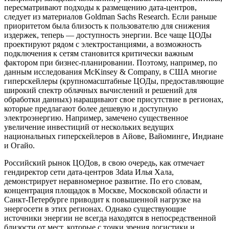
пересматривают подходы к размещению дата-центров,
следует из материалов Goldman Sachs Research. Если раньше
приоритетом была близость к пользователю для снижения
издержек, теперь — доступность энергии. Все чаще ЦОДы
проектируют рядом с электростанциями, а возможность
подключения к сетям становится критически важным
фактором при бизнес-планировании. Поэтому, например, по
данным исследования McKinsey & Company, в США многие
гиперскейлеры (крупномасштабные ЦОДы, предоставляющие
широкий спектр облачных вычислений и решений для
обработки данных) наращивают свое присутствие в регионах,
которые предлагают более дешевую и доступную
электроэнергию. Например, замечено существенное
увеличение инвестиций от нескольких ведущих
национальных гиперскейлеров в Айове, Вайоминге, Индиане
и Огайо.
Российский рынок ЦОДов, в свою очередь, как отмечает
гендиректор сети дата-центров 3data Илья Хала,
демонстрирует неравномерное развитие. По его словам,
концентрация площадок в Москве, Московской области и
Санкт-Петербурге приводит к повышенной нагрузке на
энергосети в этих регионах. Однако существующие
источники энергии не всегда находятся в непосредственной
близости от мест, которые с точки зрения логистики и