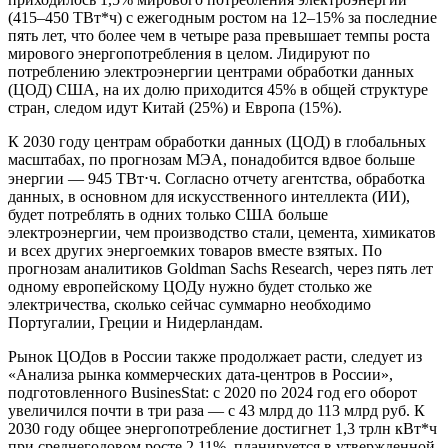
(415–450 ТВт*ч) с ежегодным ростом на 12–15% за последние
пять лет, что более чем в четыре раза превышает темпы роста
мирового энергопотребления в целом. Лидируют по
потреблению электроэнергии центрами обработки данных
(ЦОД) США, на их долю приходится 45% в общей структуре
стран, следом идут Китай (25%) и Европа (15%).
К 2030 году центрам обработки данных (ЦОД) в глобальных
масштабах, по прогнозам МЭА, понадобится вдвое больше
энергии — 945 ТВт⋅ч. Согласно отчету агентства, обработка
данных, в основном для искусственного интеллекта (ИИ),
будет потреблять в одних только США больше
электроэнергии, чем производство стали, цемента, химикатов
и всех других энергоемких товаров вместе взятых. По
прогнозам аналитиков Goldman Sachs Research, через пять лет
одному европейскому ЦОДу нужно будет столько же
электричества, сколько сейчас суммарно необходимо
Португалии, Греции и Нидерландам.
Рынок ЦОДов в России также продолжает расти, следует из
«Анализа рынка коммерческих дата-центров в России»,
подготовленного BusinesStat: с 2020 по 2024 год его оборот
увеличился почти в три раза — с 43 млрд до 113 млрд руб. К
2030 году общее энергопотребление достигнет 1,3 трлн кВт*ч
при среднегодовом росте 2,11%, планируется в утвержденной