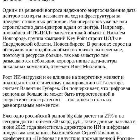
Одним из решений вопроса надежного энергоснабжения дата-
центров эксперты называют выход инфраструктуры за
пределы столичных регионов. Ряд операторов уже начали
строительство дата-центров вдали от центра. Например,
провайдер «РТК-ЦОД» запустил такой объект в Нижнем
Новгороде, группа компаний Key Point строит ЦОДы в
Свердловской области, Новосибирске. В регионах спрос на
обслуживание подобных объектов значительно меньше,
поэтому и ресурсов больше, так как зачастую там
размещаются небольшие корпоративные дата-центры
локальных компаний, отмечает Илья Михайлов.
Рост ИИ-нагрузки и ее влияние на энергетику меняют и
подходы к стратегическому планированию в IТ-секторе,
считает Валентин Губарев. Он подчеркивает, что цифровая
экономика больше не может быть второстепенной в
энергетических стратегиях — она должна стать их
равноправным элементом.
Ежегодно российский рынок big data растет на 21% и на
сегодня достиг объема 300 млрд руб., такие данные называл в
июне 2025 года заместитель директора по ИИ и цифровым
продуктам компании «ВымпелКом» Сергей Иванов на
конференции «Цифровая индустрия промышленной России»