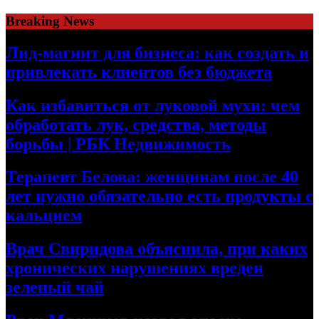
Skip
Breaking News
to
content
Лид-магнит для бизнеса: как создать и
привлекать клиентов без бюджета
Как избавиться от луковой мухи: чем
обработать лук, средства, методы
борьбы | РБК Недвижимость
Терапевт Белова: женщинам после 40
лет нужно обязательно есть продукты с
кальцием
Врач Свиридова объяснила, при каких
хронических нарушениях вреден
зеленый чай