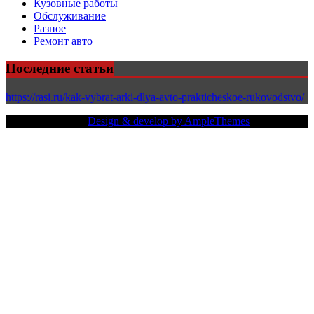
Кузовные работы
Обслуживание
Разное
Ремонт авто
Последние статьи
https://rasi.ru/kak-vybrat-arki-dlya-avto-prakticheskoe-rukovodstvo/
Copy Right Text |
Design & develop by AmpleThemes