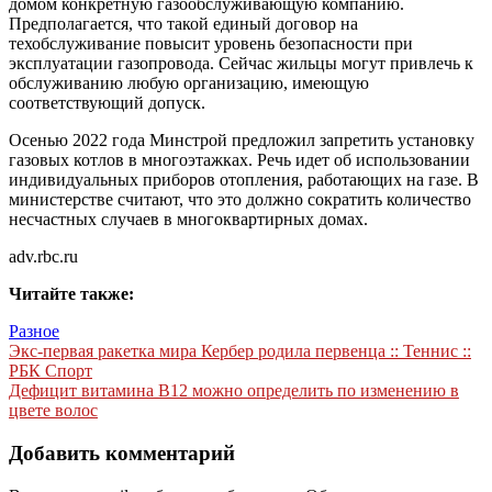
домом конкретную газообслуживающую компанию.
Предполагается, что такой единый договор на
техобслуживание повысит уровень безопасности при
эксплуатации газопровода. Сейчас жильцы могут привлечь к
обслуживанию любую организацию, имеющую
соответствующий допуск.
Осенью 2022 года Минстрой предложил запретить установку
газовых котлов в многоэтажках. Речь идет об использовании
индивидуальных приборов отопления, работающих на газе. В
министерстве считают, что это должно сократить количество
несчастных случаев в многоквартирных домах.
adv.rbc.ru
Читайте также:
Разное
Навигация
Экс-первая ракетка мира Кербер родила первенца :: Теннис ::
РБК Спорт
по
Дефицит витамина В12 можно определить по изменению в
записям
цвете волос
Добавить комментарий