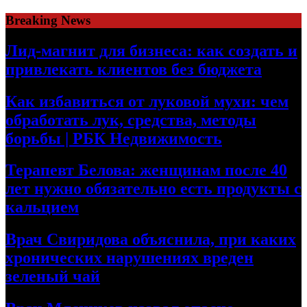
Skip
Breaking News
to
content
Лид-магнит для бизнеса: как создать и
привлекать клиентов без бюджета
Как избавиться от луковой мухи: чем
обработать лук, средства, методы
борьбы | РБК Недвижимость
Терапевт Белова: женщинам после 40
лет нужно обязательно есть продукты с
кальцием
Врач Свиридова объяснила, при каких
хронических нарушениях вреден
зеленый чай