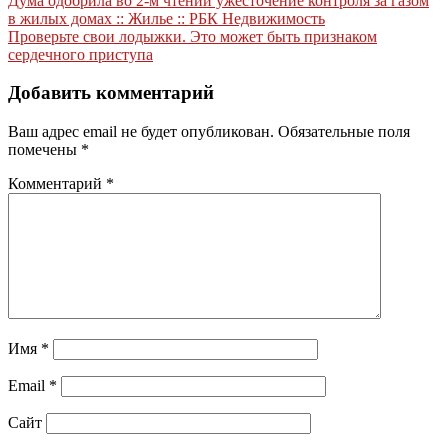
Навигация
Дума одобрила во 2-м чтении ужесточение контроля за газом
в жилых домах :: Жилье :: РБК Недвижимость
по
Проверьте свои лодыжки. Это может быть признаком
записям
сердечного приступа
Добавить комментарий
Ваш адрес email не будет опубликован.
Обязательные поля
помечены
*
Комментарий
*
Имя
*
Email
*
Сайт