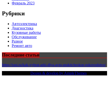
Февраль 2023
Рубрики
Автоэлектрика
Диагностика
Кузовные работы
Обслуживание
Разное
Ремонт авто
Последние статьи
https://rasi.ru/kak-vybrat-arki-dlya-avto-prakticheskoe-rukovodstvo/
Copy Right Text |
Design & develop by AmpleThemes