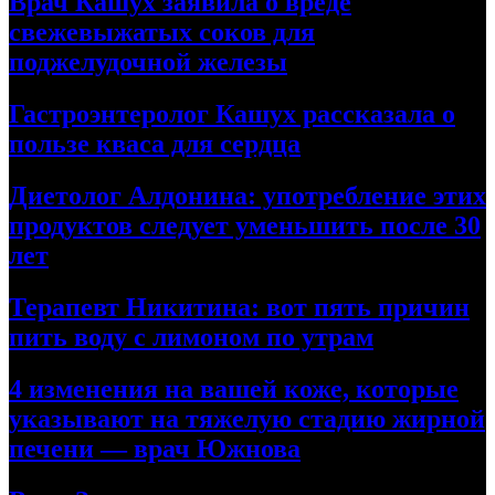
Врач Кашух заявила о вреде
свежевыжатых соков для
поджелудочной железы
Гастроэнтеролог Кашух рассказала о
пользе кваса для сердца
Диетолог Алдонина: употребление этих
продуктов следует уменьшить после 30
лет
Терапевт Никитина: вот пять причин
пить воду с лимоном по утрам
4 изменения на вашей коже, которые
указывают на тяжелую стадию жирной
печени — врач Южнова