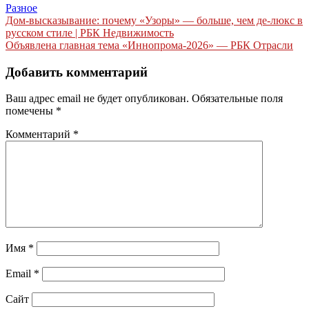
Разное
Навигация
Дом-высказывание: почему «Узоры» — больше, чем де-люкс в
русском стиле | РБК Недвижимость
по
Объявлена главная тема «Иннопрома-2026» — РБК Отрасли
записям
Добавить комментарий
Ваш адрес email не будет опубликован.
Обязательные поля
помечены
*
Комментарий
*
Имя
*
Email
*
Сайт