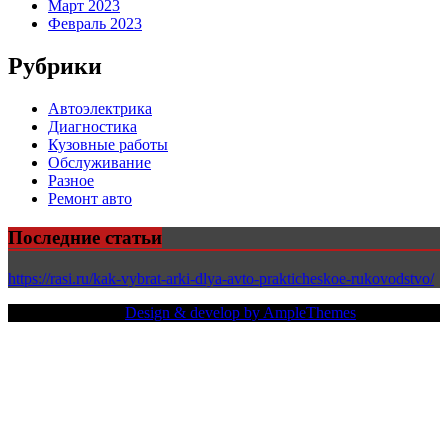
Март 2023
Февраль 2023
Рубрики
Автоэлектрика
Диагностика
Кузовные работы
Обслуживание
Разное
Ремонт авто
Последние статьи
https://rasi.ru/kak-vybrat-arki-dlya-avto-prakticheskoe-rukovodstvo/
Copy Right Text |
Design & develop by AmpleThemes