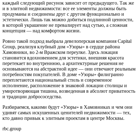
каждый следующий рисунок зависит от предыдущего. Так же
и в элитной недвижимости: все ее элементы должны быть
продуманы и соединены друг с другом функционально и
эстетически. Лишь так можно добиться подлинной ценности,
в которой украшение не превалирует над сутью, а сложная
концепция — над комфортом жизни.
Ровно такой подход выбрала девелоперская компания Capital
Group, реализуя клубный дом «Узоры» в сердце района
Хамовники, во 2-м Вражском переулке. Здесь локация
становится вдохновением для эстетики, внешняя красота
перетекает во внутреннюю, а архитектурные решения не
основываются на абстрактной идее — они отвечают реальным
потребностям покупателей. В доме «Узоры» филигранно
переплетаются национальный стиль и современное
исполнение, расположение в знаковой локации столицы и
умиротворяющая тишина, возведенная в абсолют приватность
и традиции добрососедства.
Разбираемся, какими будут «Узоры» в Хамовниках и чем они
удивят самых искушенных ценителей недвижимости — тех,
кто давно привык к элитным проектам в центре Москвы.
rbc.group