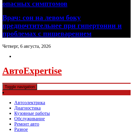
опасных симптомов
Врач: сон на левом боку
предпочтительнее при гипертонии и
проблемах с пищеварением
Четверг, 6 августа, 2026
АвтоExpertise
Toggle navigation
Автоэлектрика
Диагностика
Кузовные работы
Обслуживание
Ремонт авто
Разное