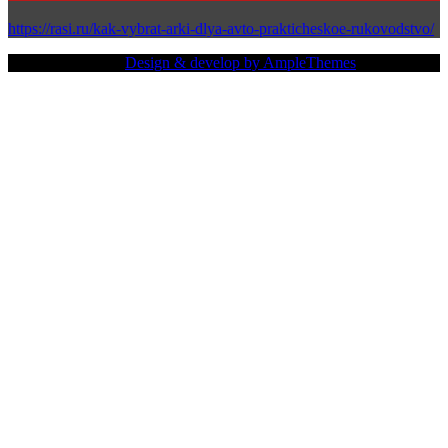
https://rasi.ru/kak-vybrat-arki-dlya-avto-prakticheskoe-rukovodstvo/
Copy Right Text |
Design & develop by AmpleThemes