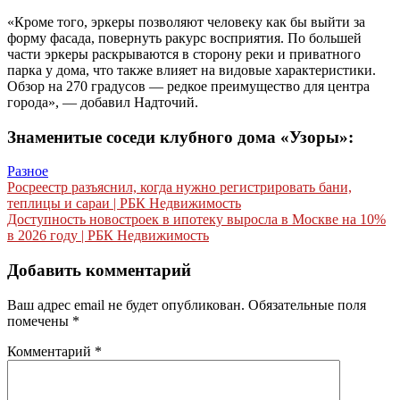
«Кроме того, эркеры позволяют человеку как бы выйти за
форму фасада, повернуть ракурс восприятия. По большей
части эркеры раскрываются в сторону реки и приватного
парка у дома, что также влияет на видовые характеристики.
Обзор на 270 градусов — редкое преимущество для центра
города», — добавил Надточий.
Знаменитые соседи клубного дома «Узоры»:
Разное
Навигация
Росреестр разъяснил, когда нужно регистрировать бани,
теплицы и сараи | РБК Недвижимость
по
Доступность новостроек в ипотеку выросла в Москве на 10%
записям
в 2026 году | РБК Недвижимость
Добавить комментарий
Ваш адрес email не будет опубликован.
Обязательные поля
помечены
*
Комментарий
*