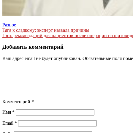
Разное
Навигация
Тяга к сладкому: эксперт назвала причины
Пять рекомендаций для пациентов после операции на щитовид
по
записям
Добавить комментарий
Ваш адрес email не будет опубликован.
Обязательные поля пом
Комментарий
*
Имя
*
Email
*