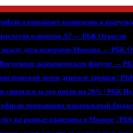
терфейса повышает конверсию и выручк
 расчетов клиентов А7 — РБК Отрасли
ь между дата-центрами Москвы — РБК О
 Восточном экономическом форуме — Р
допетровской эпохи дешевле трешки | Р
и снизился за год почти на 20% | РБК Н
е офисов превышают изначальный бюдже
теку на разные квартиры в Москве | Р