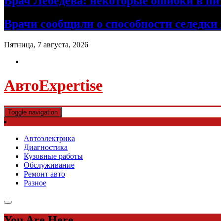
Врач Лебедева: некоторые ошибки в пи
Врачи сообщили о способности селедки
Пятница, 7 августа, 2026
АвтоExpertise
Toggle navigation
Автоэлектрика
Диагностика
Кузовные работы
Обслуживание
Ремонт авто
Разное
You Are Here