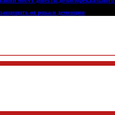
тании могут довести до колоректального
 защищать от рака и деменции