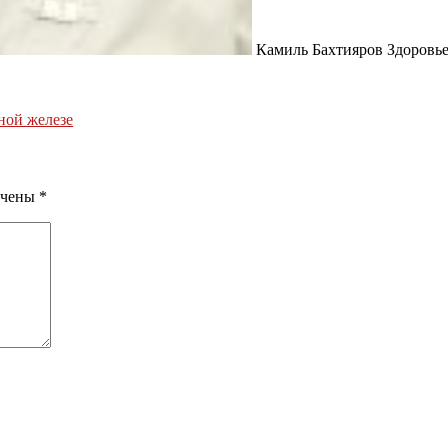
Камиль Бахтияров Здоровье
ной железе
ечены
*