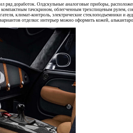
чил ряд доработок. Олдскульные аналоговые приборы, располож
, компактным тачскрином, облегченным трехспицевым рулем, с
игателя, климат-контроль, электрические стеклоподъемники и ау
ариантов отделки: интерьер можно оформить кожей, алькантаро