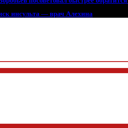
оробьев посоветовал быстрее обратится
ск инсульта — врач Алехина