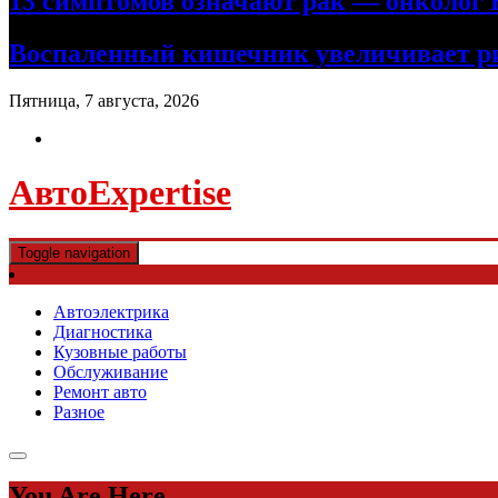
13 симптомов означают рак — онколог В
Воспаленный кишечник увеличивает ри
Пятница, 7 августа, 2026
АвтоExpertise
Toggle navigation
Автоэлектрика
Диагностика
Кузовные работы
Обслуживание
Ремонт авто
Разное
You Are Here