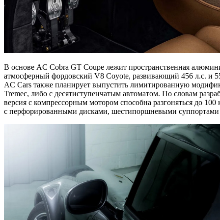
В основе AC Cobra GT Coupe лежит пространственная алюмини
атмосферный фордовский V8 Coyote, развивающий 456 л.с. и 5
AC Cars также планирует выпустить лимитированную модификац
Tremec, либо с десятиступенчатым автоматом. По словам разра
версия с компрессорным мотором способна разгоняться до 100
с перфорированными дисками, шестипоршневыми суппортами 