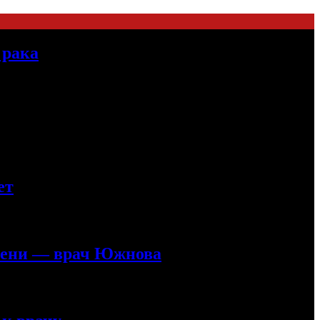
 рака
ет
ечени — врач Южнова