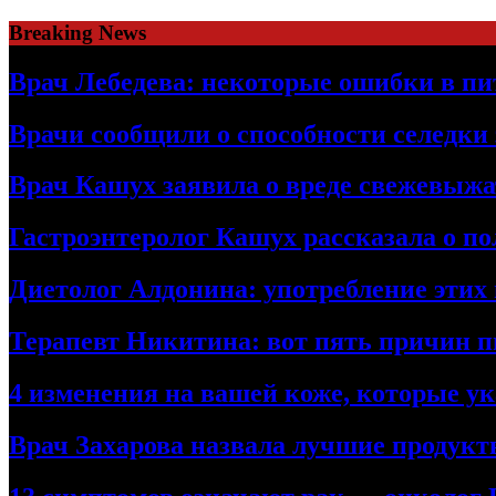
Skip
Breaking News
to
content
Врач Лебедева: некоторые ошибки в пи
Врачи сообщили о способности селедки
Врач Кашух заявила о вреде свежевыжа
Гастроэнтеролог Кашух рассказала о по
Диетолог Алдонина: употребление этих 
Терапевт Никитина: вот пять причин п
4 изменения на вашей коже, которые 
Врач Захарова назвала лучшие продук