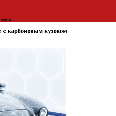
узовом
е с карбоновым кузовом