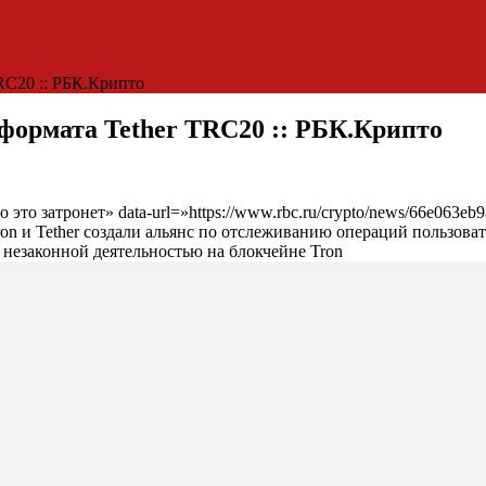
RC20 :: РБК.Крипто
 формата Tether TRC20 :: РБК.Крипто
го это затронет» data-url=»https://www.rbc.ru/crypto/news/66e06
Tron и Tether создали альянс по отслеживанию операций пользо
незаконной деятельностью на блокчейне Tron