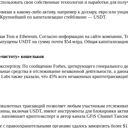
спользовать свои собственные технологии и наработки для полу
язан к какому-либо активу, например к доллару, евро или унц
. Крупнейший по капитализации стейблкоин — USDT.
ая Tron и Ethereum. Согласно информации на сайте компании, T
выпущены USDT на сумму почти $54 млрд. Общая капитализация 
«чистоту» кошельков
экспертизу. По сообщению Forbes,
цитирующего генерального ди
ельные средства в отслеживание незаконной деятельности, а дан
 Labs также указали, что 45% всех незаконных криптотранзакци
товалютных транзакций позволяет любым участникам отслежива
оины, включая USDT, имеют инструменты для блокировки активо
,
напоминает криптоэксперт и автор канала GFiS Channel Таисия
ве с правоохранительными органами удалось заморозить более $1