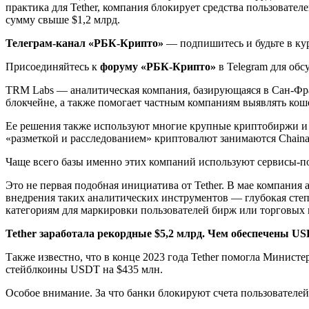
практика для Tether, компания блокирует средства пользователе
сумму свыше $1,2 млрд.
Телеграм-канал «РБК-Крипто»
— подпишитесь и будьте в ку
Присоединяйтесь к
форуму «РБК-Крипто»
в Telegram для об
TRM Labs — аналитическая компания, базирующаяся в Сан-Фр
блокчейне, а также помогает частным компаниям выявлять ко
Ее решения также используют многие крупные криптобиржи и
«разметкой и расследованием» криптовалют занимаются Chainalys
Чаще всего базы именно этих компаний используют сервисы-п
Это не первая подобная инициатива от Tether. В мае компания
внедрения таких аналитических инструментов — глубокая сте
категориям для маркировки пользователей бирж или торговых 
Tether заработала рекордные $5,2 млрд. Чем обеспечены U
Также известно, что в конце 2023 года Tether помогла Минис
стейблкоины USDT на $435 млн.
Особое внимание. За что банки блокируют счета пользователе