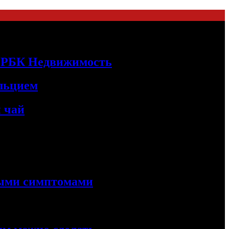
 | РБК Недвижимость
альцием
 чай
ными симптомами