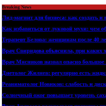
Skip
Breaking News
to
content
Лид-магнит для бизнеса: как создать и
Как избавиться от луковой мухи: чем о
Терапевт Белова: женщинам после 40 ле
Врач Свиридова объяснила, при каких 
Врач Мясников назвал опасно большое
Диетолог Жиляев: регулярно есть жидк
Реаниматолог Новиков: слабость и дис
Солнечный ожог повышает уровень саха