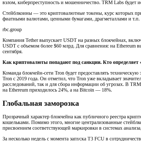
взлом, киберпреступность и мошенничество. TRM Labs будет и
Стейблкоины — это криптовалютные токены, курс которых прив
фиатными валютами, ценными бумагами, драгметаллами и т.п
rbc.group
Компания Tether выпускает USDT на разных блокчейнах, включ
USDT с объемом более $60 млрд. Для сравнения: на Ethereum 
сентября.
Как криптовалюты попадают под санкции. Кто определяет 
Команда блокчейн-сети Tron будет предоставлять техническую 
Tron с 2019 года. Он отметил, что Tron уже вкладывает значит
расследований, так и для сбора информации об угрозах. В TRM
на Ethereum приходилось 24%, а на Bitcoin — 18%.
Глобальная заморозка
Прозрачный характер блокчейна как публичного реестра крип
кошельками. Помимо этого, многие централизованные стейблк
присвоением соответствующей маркировки в системах анализа
За несколько недель с момента запуска T3 FCU в сотрудничест