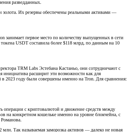
чения разведданных.
ии золота. Их резервы обеспечены реальными активами —
ron занимает первое место по количеству выпущенных в сети
токена USDT составила более $118 млрд, по данным на 10
ректора TRM Labs Эстебана Кастаньо, они сотрудничают с
ная инициатива расширит эти возможности как для
й в 2023 году были совершены именно на Tron. Для сравнения:
ть операции с криптовалютой и движение средств между
в на конкретном кошельке именно на уровне блокчейна, с
 Романова.
2 млн. Так называемая заморозка активов — далеко не новая