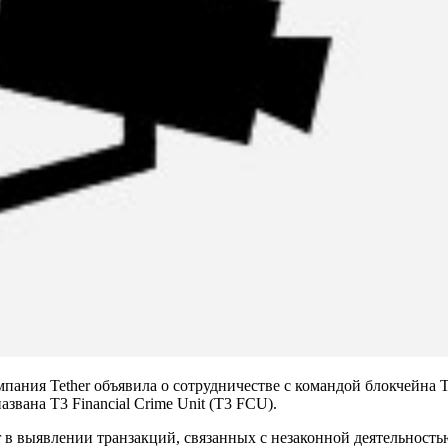
ания Tether объявила о сотрудничестве с командой блокчейна
T
азвана T3 Financial Crime Unit (T3 FCU).
er в выявлении транзакций, связанных с незаконной деятельност