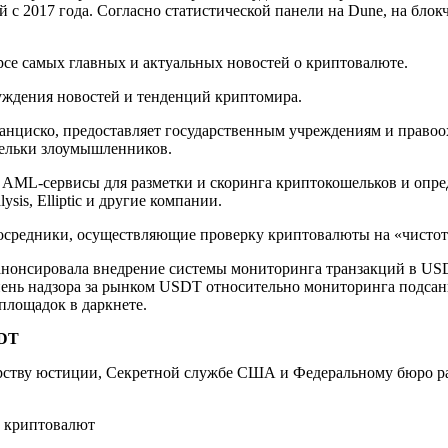
й с 2017 года. Согласно
статистической панели на Dune, на блок
рсе самых главных и актуальных новостей о криптовалюте.
суждения новостей и тенденций криптомира.
анциско, предоставляет государственным учреждениям и право
шельки злоумышленников.
 AML-сервисы для разметки и скоринга криптокошельков и оп
is, Elliptic и другие компании.
осредники, осуществляющие проверку криптовалюты на «чистот
анонсировала внедрение системы мониторинга транзакций в USDT
пень надзора за рынком USDT относительно мониторинга подсан
площадок в даркнете.
SDT
терству юстиции, Секретной службе США и Федеральному бюро р
й криптовалют