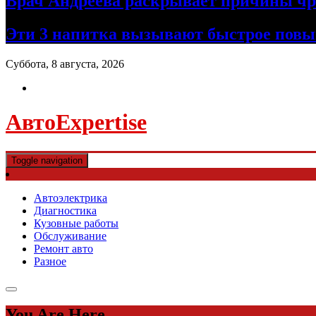
Врач Андреева раскрывает причины чре
Эти 3 напитка вызывают быстрое повы
Суббота, 8 августа, 2026
АвтоExpertise
Toggle navigation
Автоэлектрика
Диагностика
Кузовные работы
Обслуживание
Ремонт авто
Разное
You Are Here