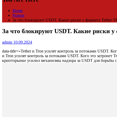
Home
Разное
За что блокируют USDT. Какие риски у формата Tether T
За что блокируют USDT. Какие риски у
admin
10.09.2024
data-title=»Tether и Tron усилят контроль за потоками USDT. Ко
и Tron усилят контроль за потоками USDT. Кого это затронет 
крипторынке усилил механизмы надзора за USDT для борьбы с 