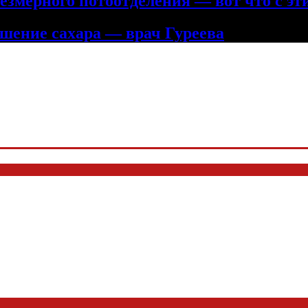
змерного потоотделения — вот что с эт
шение сахара — врач Гуреева