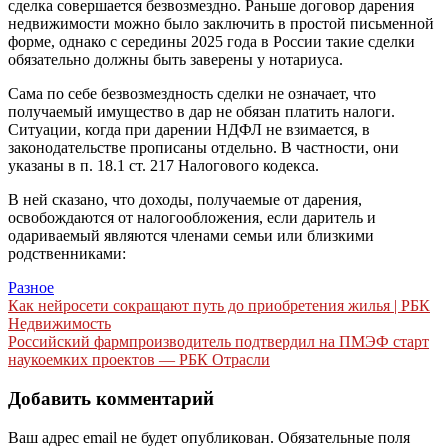
сделка совершается безвозмездно. Раньше договор дарения
недвижимости можно было заключить в простой письменной
форме, однако с середины 2025 года в России такие сделки
обязательно должны быть заверены у нотариуса.
Сама по себе безвозмездность сделки не означает, что
получаемый имущество в дар не обязан платить налоги.
Ситуации, когда при дарении НДФЛ не взимается, в
законодательстве прописаны отдельно. В частности, они
указаны в п. 18.1 ст. 217 Налогового кодекса.
В ней сказано, что доходы, получаемые от дарения,
освобождаются от налогообложения, если даритель и
одариваемый являются членами семьи или близкими
родственниками:
Разное
Навигация
Как нейросети сокращают путь до приобретения жилья | РБК
Недвижимость
по
Российский фармпроизводитель подтвердил на ПМЭФ старт
записям
наукоемких проектов — РБК Отрасли
Добавить комментарий
Ваш адрес email не будет опубликован.
Обязательные поля