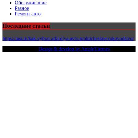
Обслуживание
Разное
Ремонт авто
Последние статьи
https://rasi.ru/kak-vybrat-arki-dlya-avto-prakticheskoe-rukovodstvo/
Copy Right Text |
Design & develop by AmpleThemes