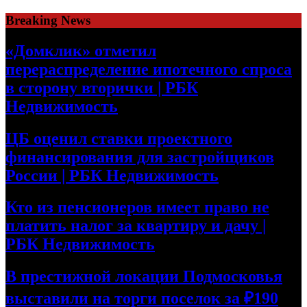
Skip
Breaking News
to
content
«Домклик» отметил
перераспределение ипотечного спроса
в сторону вторички | РБК
Недвижимость
ЦБ оценил ставки проектного
финансирования для застройщиков
России | РБК Недвижимость
Кто из пенсионеров имеет право не
платить налог за квартиру и дачу |
РБК Недвижимость
В престижной локации Подмосковья
выставили на торги поселок за ₽190