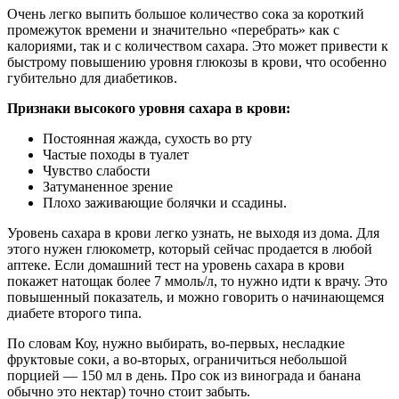
Очень легко выпить большое количество сока за короткий
промежуток времени и значительно «перебрать» как с
калориями, так и с количеством сахара. Это может привести к
быстрому повышению уровня глюкозы в крови, что особенно
губительно для диабетиков.
Признаки высокого уровня сахара в крови:
Постоянная жажда, сухость во рту
Частые походы в туалет
Чувство слабости
Затуманенное зрение
Плохо заживающие болячки и ссадины.
Уровень сахара в крови легко узнать, не выходя из дома. Для
этого нужен глюкометр, который сейчас продается в любой
аптеке. Если домашний тест на уровень сахара в крови
покажет натощак более 7 ммоль/л, то нужно идти к врачу. Это
повышенный показатель, и можно говорить о начинающемся
диабете второго типа.
По словам Коу, нужно выбирать, во-первых, несладкие
фруктовые соки, а во-вторых, ограничиться небольшой
порцией — 150 мл в день. Про сок из винограда и банана
обычно это нектар) точно стоит забыть.