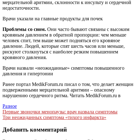
мерцательной аритмии, склонности к инсульту и сердечной
недостаточности.
Врачи указали на главные продукты для почек
Проблемы со сном.
Они часто бывают связаны с высоким
кровяным давлением в обратной пропорции: чем меньше
человек спит, тем выше может подняться его кровяное
давление. Людей, которые спят шесть часов или меньше,
рискуют столкнуться с наиболее резким повышением
кровяного давления.
Врачи назвали «неожиданные» симптомы повышенного
давления и гипертонии
Ранее портал MedikForum.ru писал о том, что делает женщин
подверженными мерцательной аритмии – опасному
нарушению сердечного ритма.
Читать MedikForum.ru в
Разное
Навигация
Первые звоночки менопаузы: врач назвала симптомы
Три неожиданных симптома «тихого инфаркта»
по
записям
Добавить комментарий