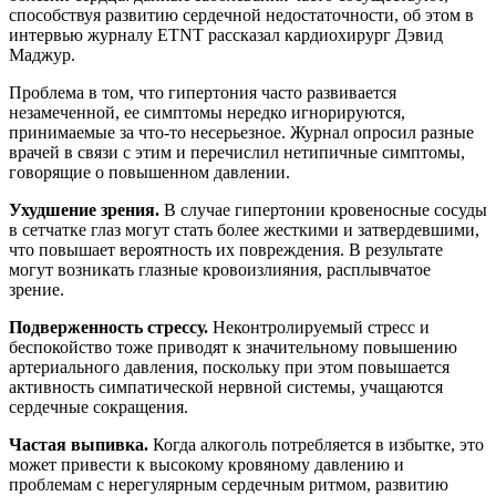
способствуя развитию сердечной недостаточности, об этом в
интервью журналу ETNT рассказал кардиохирург Дэвид
Маджур.
Проблема в том, что гипертония часто развивается
незамеченной, ее симптомы нередко игнорируются,
принимаемые за что-то несерьезное. Журнал опросил разные
врачей в связи с этим и перечислил нетипичные симптомы,
говорящие о повышенном давлении.
Ухудшение зрения.
В случае гипертонии кровеносные сосуды
в сетчатке глаз могут стать более жесткими и затвердевшими,
что повышает вероятность их повреждения. В результате
могут возникать глазные кровоизлияния, расплывчатое
зрение.
Подверженность стрессу.
Неконтролируемый стресс и
беспокойство тоже приводят к значительному повышению
артериального давления, поскольку при этом повышается
активность симпатической нервной системы, учащаются
сердечные сокращения.
Частая выпивка.
Когда алкоголь потребляется в избытке, это
может привести к высокому кровяному давлению и
проблемам с нерегулярным сердечным ритмом, развитию