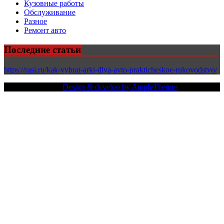
Кузовные работы
Обслуживание
Разное
Ремонт авто
Последние статьи
https://rasi.ru/kak-vybrat-arki-dlya-avto-prakticheskoe-rukovodstvo/
Copy Right Text |
Design & develop by AmpleThemes