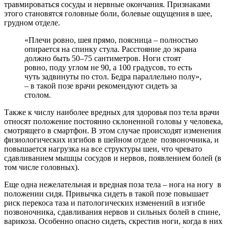
травмироваться сосуды и нервные окончания. Признаками
этого становятся головные боли, болевые ощущения в шее,
грудном отделе.
«Плечи ровно, шея прямо, поясница – полностью
опирается на спинку стула. Расстояние до экрана
должно быть 50–75 сантиметров. Ноги стоят
ровно, поду углом не 90, а 100 градусов, то есть
чуть задвинуты по стол. Бедра параллельно полу»,
– в такой позе врачи рекомендуют сидеть за
столом.
Также к числу наиболее вредных для здоровья поз тела врачи
относят положение постоянно склоненной головы у человека,
смотрящего в смартфон. В этом случае происходят изменения
физиологических изгибов в шейном отделе позвоночника, и
повышается нагрузка на все структуры шеи, что чревато
сдавливанием мышцы сосудов и нервов, появлением болей (в
том числе головных).
Еще одна нежелательная и вредная поза тела – нога на ногу в
положении сидя. Привычка сидеть в такой позе повышает
риск перекоса таза и патологических изменений в изгибе
позвоночника, сдавливания нервов и сильных болей в спине,
варикоза. Особенно опасно сидеть, скрестив ноги, когда в них