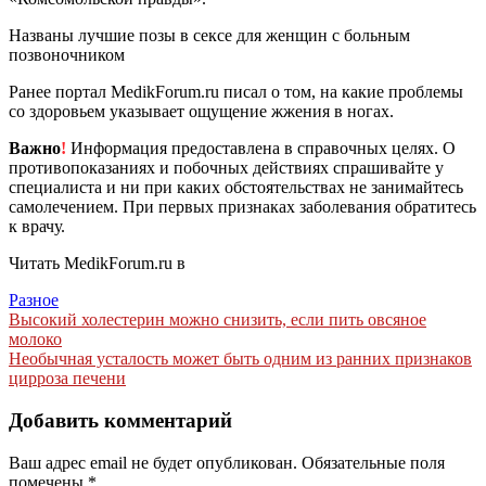
Названы лучшие позы в сексе для женщин с больным
позвоночником
Ранее портал MedikForum.ru писал о том, на какие проблемы
со здоровьем указывает ощущение жжения в ногах.
Важно
!
Информация предоставлена в справочных целях. О
противопоказаниях и побочных действиях спрашивайте у
специалиста и ни при каких обстоятельствах не занимайтесь
самолечением. При первых признаках заболевания обратитесь
к врачу.
Читать MedikForum.ru в
Разное
Навигация
Высокий холестерин можно снизить, если пить овсяное
молоко
по
Необычная усталость может быть одним из ранних признаков
записям
цирроза печени
Добавить комментарий
Ваш адрес email не будет опубликован.
Обязательные поля
помечены
*