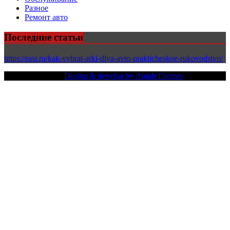
Разное
Ремонт авто
Последние статьи
https://rasi.ru/kak-vybrat-arki-dlya-avto-prakticheskoe-rukovodstvo/
Copy Right Text |
Design & develop by AmpleThemes