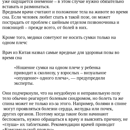
уже ощущается онемение – в этом случае нужно обязательно
вставать и разминаться.
Вредным врачи считают и положение тела на животе во время
сна. Если человек любит спать в такой позе, он может
пострадать от проблем с шейным отделом позвоночника и
поясницей – прежде всего, от болей в них.
Кроме того, медики советуют не носить сумки только на
одном плечс
Врач из Китая назвал самые вредные для здоровья позы во
время сна
«Ношение сумки на одном плече у ребенка
приводит к сколиозу, у взрослых – визуальное
«опущение» одного плеча», — предупредили
эксперты.
Они подчеркнули, что на неудобную и неправильную позу
тело обычно реагирует болевым синдромом, но болеть та же
спина может не только из-за этого. Например, болями в спине
могут проявляться болезни сердца, желудка или почек,
других органов. Поэтому когда такие боли начинают
беспокоить, нужно обращаться к врачу и выяснять причину, не
«глуша» их таблетками. Рекомендации врачей приводит
«Комсомольской правды».