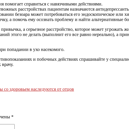
я помогает справиться с навязчивыми действиями.
евожных расстройствах пациентам назначаются антидепрессанты
вании безоара может потребоваться его эндоскопическое или хи
ку, а помочь ему осознать проблему и найти альтернативные бо
привычка, а серьезное расстройство, которое может угрожать жи
аний этого не делать (выполнит его все равно нереально), а пр
при попадании в ухо насекомого.
ивопоказаниях и побочных действиях спрашивайте у специалист
 врачу.
ы со здоровьем наследуются от отцов
ечены
*