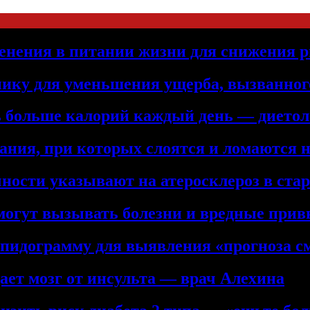
енения в питании жизни для снижения р
нику для уменьшения ущерба, вызванног
ть больше калорий каждый день — дието
ния, при которых слоятся и ломаются 
ности указывают на атеросклероз в ста
 могут вызывать болезни и вредные при
ипидограмму для выявления «прогноза с
ет мозг от инсульта — врач Алехина