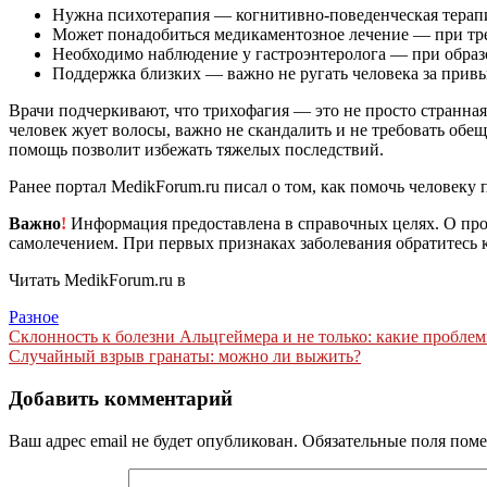
Нужна психотерапия — когнитивно-поведенческая терапи
Может понадобиться медикаментозное лечение — при тр
Необходимо наблюдение у гастроэнтеролога — при образо
Поддержка близких — важно не ругать человека за привыч
Врачи подчеркивают, что трихофагия — это не просто странная 
человек жует волосы, важно не скандалить и не требовать обещ
помощь позволит избежать тяжелых последствий.
Ранее портал MedikForum.ru писал о том, как помочь человеку 
Важно
!
Информация предоставлена в справочных целях. О прот
самолечением. При первых признаках заболевания обратитесь к
Читать MedikForum.ru в
Разное
Навигация
Склонность к болезни Альцгеймера и не только: какие проблем
Случайный взрыв гранаты: можно ли выжить?
по
записям
Добавить комментарий
Ваш адрес email не будет опубликован.
Обязательные поля пом