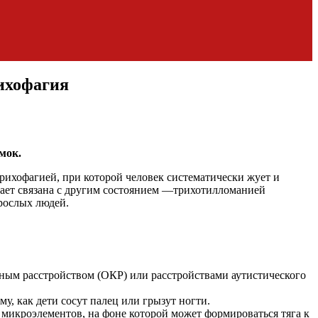
рихофагия
мок.
рихофагией, при которой человек систематически жует и
ывает связана с другим состоянием —трихотилломанией
зрослых людей.
вным расстройством (ОКР) или расстройствами аутистического
, как дети сосут палец или грызут ногти.
 микроэлементов, на фоне которой может формироваться тяга к