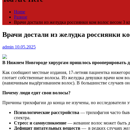
Home
Разное
Врачи достали из желудка россиянки ком волос весом 3 к
Врачи достали из желудка россиянки ко
admin
10.05.2025
В Нижнем Новгороде хирургам пришлось прооперировать де
Как сообщают местные издания, 17-летняя
пациентка нижегоро
глотает собственные волосы. Из желудка девушки врачи ком во
(навязчивым выдёргиванием волос). В большинстве случаев она
Почему люди едят свои волосы?
Причины трихофагии до конца не изучены, но исследователи э
Психологические расстройства
— трихофагия часто быва
спектра.
Стресс и самоуспокоение
— жевание волос может быть дл
Дефицит питательных веществ
— в редких случаях жела