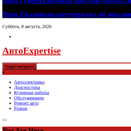
Врач Гуреева назвала простой способ с
Врач Поздняков предупредил об опасно
Суббота, 8 августа, 2026
АвтоExpertise
Toggle navigation
Автоэлектрика
Диагностика
Кузовные работы
Обслуживание
Ремонт авто
Разное
You Are Here