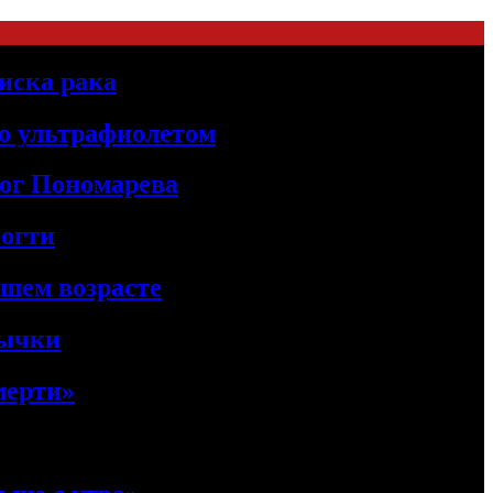
иска рака
о ультрафиолетом
лог Пономарева
ногти
ршем возрасте
вычки
мерти»