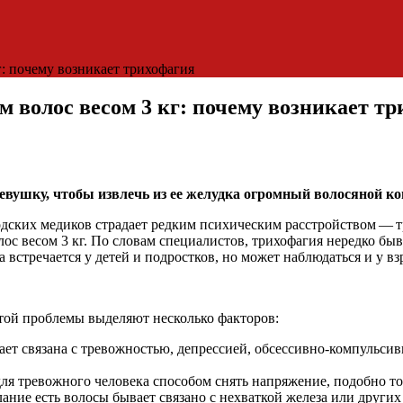
г: почему возникает трихофагия
м волос весом 3 кг: почему возникает т
вушку, чтобы извлечь из ее желудка огромный волосяной ко
дских медиков страдает редким психическим расстройством — т
лос весом 3 кг. По словам специалистов, трихофагия нередко б
 встречается у детей и подростков, но может наблюдаться и у в
той проблемы выделяют несколько факторов:
ет связана с тревожностью, депрессией, обсессивно-компульси
я тревожного человека способом снять напряжение, подобно тому
ние есть волосы бывает связано с нехваткой железа или других