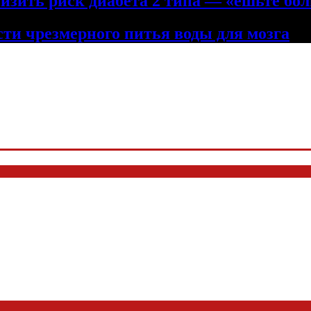
низить риск диабета 2 типа — «ешьте бол
сти чрезмерного питья воды для мозга