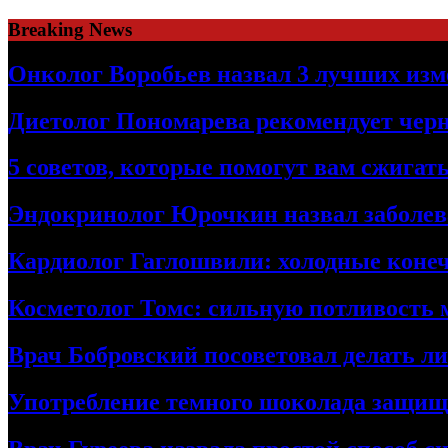
Skip
Breaking News
to
content
Онколог Воробьев назвал 3 лучших изм
Диетолог Пономарева рекомендует чер
5 советов, которые помогут вам сжига
Эндокринолог Юрочкин назвал заболева
Кардиолог Гаглошвили: холодные конеч
Косметолог Томс: сильную потливость
Врач Бобровский посоветовал делать л
Употребление темного шоколада защища