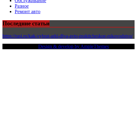
Обслуживание
Разное
Ремонт авто
Последние статьи
https://rasi.ru/kak-vybrat-arki-dlya-avto-prakticheskoe-rukovodstvo/
Copy Right Text |
Design & develop by AmpleThemes