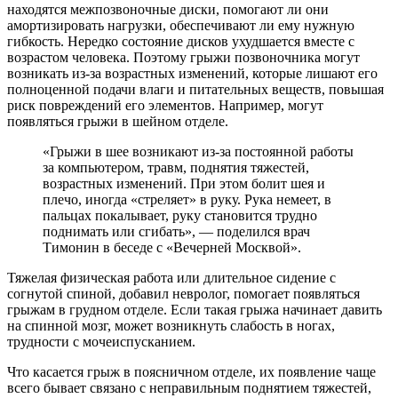
находятся межпозвоночные диски, помогают ли они
амортизировать нагрузки, обеспечивают ли ему нужную
гибкость. Нередко состояние дисков ухудшается вместе с
возрастом человека. Поэтому грыжи позвоночника могут
возникать из-за возрастных изменений, которые лишают его
полноценной подачи влаги и питательных веществ, повышая
риск повреждений его элементов. Например, могут
появляться грыжи в шейном отделе.
«Грыжи в шее возникают из-за постоянной работы
за компьютером, травм, поднятия тяжестей,
возрастных изменений. При этом болит шея и
плечо, иногда «стреляет» в руку. Рука немеет, в
пальцах покалывает, руку становится трудно
поднимать или сгибать», — поделился врач
Тимонин в беседе с «Вечерней Москвой».
Тяжелая физическая работа или длительное сидение с
согнутой спиной, добавил невролог, помогает появляться
грыжам в грудном отделе. Если такая грыжа начинает давить
на спинной мозг, может возникнуть слабость в ногах,
трудности с мочеиспусканием.
Что касается грыж в поясничном отделе, их появление чаще
всего бывает связано с неправильным поднятием тяжестей,