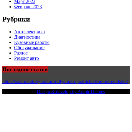
Март 2023
Февраль 2023
Рубрики
Автоэлектрика
Диагностика
Кузовные работы
Обслуживание
Разное
Ремонт авто
Последние статьи
https://rasi.ru/kak-vybrat-arki-dlya-avto-prakticheskoe-rukovodstvo/
Copy Right Text |
Design & develop by AmpleThemes