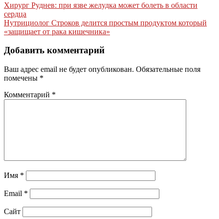
Навигация
Хирург Руднев: при язве желудка может болеть в области
сердца
по
Нутрициолог Строков делится простым продуктом который
записям
«защищает от рака кишечника»
Добавить комментарий
Ваш адрес email не будет опубликован.
Обязательные поля
помечены
*
Комментарий
*
Имя
*
Email
*
Сайт