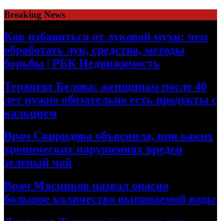
Skip
Breaking News
to
content
Как избавиться от луковой мухи: чем
обработать лук, средства, методы
борьбы | РБК Недвижимость
Терапевт Белова: женщинам после 40
лет нужно обязательно есть продукты с
кальцием
Врач Свиридова объяснила, при каких
хронических нарушениях вреден
зеленый чай
Врач Мясников назвал опасно
большое количество выпиваемой воды