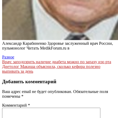
Александр Карабиненко Здоровье заслуженный врач России,
пульмонолог
Читать MedikForum.ru в
Разное
Навигация
Врач: заподозрить наличие диабета можно по запаху изо рта
Диетолог Макиша объяснила, сколько кефира полезно
по
выпивать за день
записям
Добавить комментарий
Ваш адрес email не будет опубликован.
Обязательные поля
помечены
*
Комментарий
*