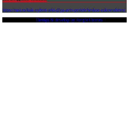
https://rasi.ru/kak-vybrat-arki-dlya-avto-prakticheskoe-rukovodstvo/
Copy Right Text |
Design & develop by AmpleThemes