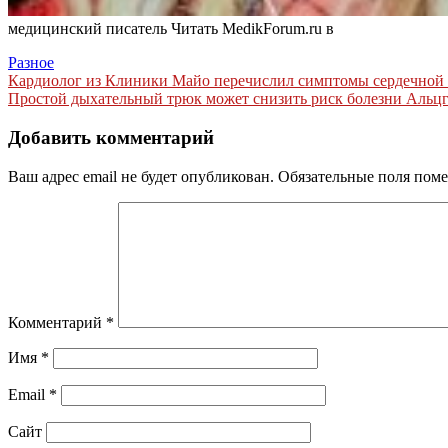
медицинский писатель
Читать MedikForum.ru в
Разное
Навигация
Кардиолог из Клиники Майо перечислил симптомы сердечной 
Простой дыхательный трюк может снизить риск болезни Альц
по
записям
Добавить комментарий
Ваш адрес email не будет опубликован.
Обязательные поля пом
Комментарий
*
Имя
*
Email
*
Сайт