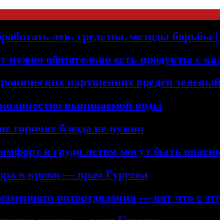
бработать лук, средства, методы борьбы
т нужно обязательно есть продукты с к
хронических нарушениях вреден зеленый
 количество выпиваемой воды
ие горячие блюда не нужно
комфорт в груди летом могут быть опас
ра в крови — врач Гуреева
змерного потоотделения — вот что с эт