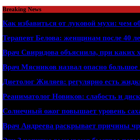
Skip
Breaking News
to
content
Как избавиться от луковой мухи: чем о
Терапевт Белова: женщинам после 40 ле
Врач Свиридова объяснила, при каких 
Врач Мясников назвал опасно большое
Диетолог Жиляев: регулярно есть жидк
Реаниматолог Новиков: слабость и дис
Солнечный ожог повышает уровень саха
Врач Андреева раскрывает причины чре