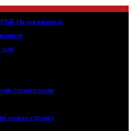
 | РБК Недвижимость
альцием
 чай
ными симптомами
им можно сделать