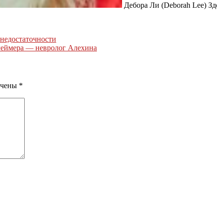
Дебора Ли (Deborah Lee) Здо
недостаточности
геймера — невролог Алехина
ечены
*