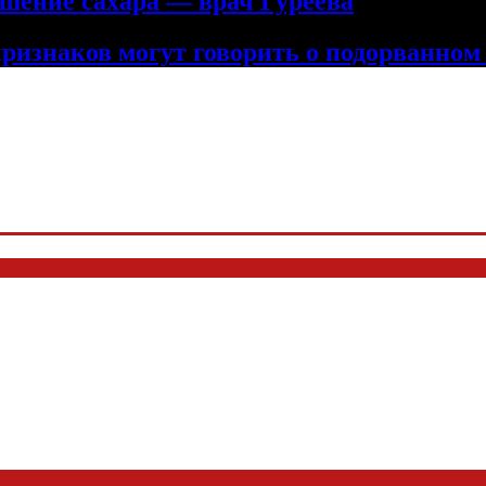
шение сахара — врач Гуреева
изнаков могут говорить о подорванном 