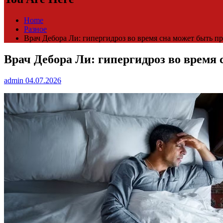
Home
Разное
Врач Дебора Ли: гипергидроз во время сна может быть 
Врач Дебора Ли: гипергидроз во время
admin
04.07.2026