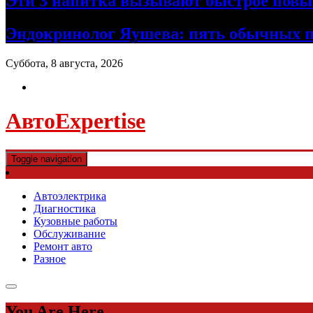
Эти 3 напитка вызывают быстрое повы
Эндокринолог Яушева: пять обычных пр
Суббота, 8 августа, 2026
АвтоExpertise
Toggle navigation
Автоэлектрика
Диагностика
Кузовные работы
Обслуживание
Ремонт авто
Разное
You Are Here