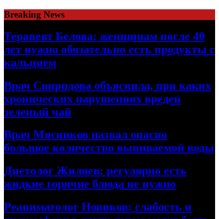
Skip
Breaking News
to
content
Терапевт Белова: женщинам после 40
лет нужно обязательно есть продукты с
кальцием
Врач Свиридова объяснила, при каких
хронических нарушениях вреден
зеленый чай
Врач Мясников назвал опасно
большое количество выпиваемой воды
Диетолог Жиляев: регулярно есть
жидкие горячие блюда не нужно
Реаниматолог Новиков: слабость и