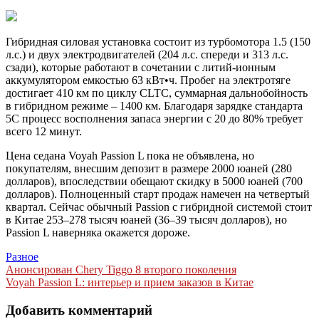
Гибридная силовая установка состоит из турбомотора 1.5 (150
л.с.) и двух электродвигателей (204 л.с. спереди и 313 л.с.
сзади), которые работают в сочетании с литий-ионным
аккумулятором емкостью 63 кВт•ч. Пробег на электротяге
достигает 410 км по циклу CLTC, суммарная дальнобойность
в гибридном режиме – 1400 км. Благодаря зарядке стандарта
5С процесс восполнения запаса энергии с 20 до 80% требует
всего 12 минут.
Цена седана Voyah Passion L пока не объявлена, но
покупателям, внесшим депозит в размере 2000 юаней (280
долларов), впоследствии обещают скидку в 5000 юаней (700
долларов). Полноценный старт продаж намечен на четвертый
квартал. Сейчас обычный Passion с гибридной системой стоит
в Китае 253–278 тысяч юаней (36–39 тысяч долларов), но
Passion L наверняка окажется дороже.
Разное
Навигация
Анонсирован Chery Tiggo 8 второго поколения
Voyah Passion L: интерьер и прием заказов в Китае
по
записям
Добавить комментарий