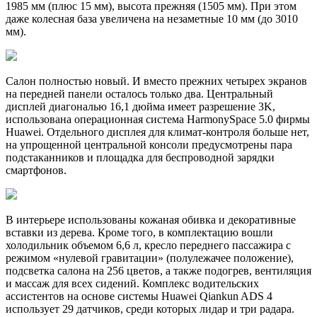
1985 мм (плюс 15 мм), высота прежняя (1505 мм). При этом
даже колесная база увеличена на незаметные 10 мм (до 3010
мм).
Салон полностью новый. И вместо прежних четырех экранов
на передней панели осталось только два. Центральный
дисплей диагональю 16,1 дюйма имеет разрешение 3K,
использована операционная система HarmonySpace 5.0 фирмы
Huawei. Отдельного дисплея для климат-контроля больше нет,
на упрощенной центральной консоли предусмотрены пара
подстаканников и площадка для беспроводной зарядки
смартфонов.
В интерьере использованы кожаная обивка и декоративные
вставки из дерева. Кроме того, в комплектацию вошли
холодильник объемом 6,6 л, кресло переднего пассажира с
режимом «нулевой гравитации» (полулежачее положение),
подсветка салона на 256 цветов, а также подогрев, вентиляция
и массаж для всех сидений. Комплекс водительских
ассистентов на основе системы Huawei Qiankun ADS 4
использует 29 датчиков, среди которых лидар и три радара.