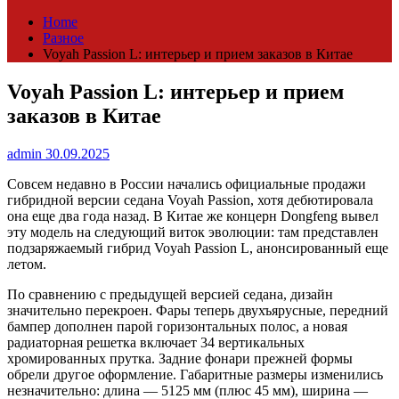
Home
Разное
Voyah Passion L: интерьер и прием заказов в Китае
Voyah Passion L: интерьер и прием
заказов в Китае
admin
30.09.2025
Совсем недавно в России начались официальные продажи
гибридной версии седана Voyah Passion, хотя дебютировала
она еще два года назад. В Китае же концерн Dongfeng вывел
эту модель на следующий виток эволюции: там представлен
подзаряжаемый гибрид Voyah Passion L, анонсированный еще
летом.
По сравнению с предыдущей версией седана, дизайн
значительно перекроен. Фары теперь двухъярусные, передний
бампер дополнен парой горизонтальных полос, а новая
радиаторная решетка включает 34 вертикальных
хромированных прутка. Задние фонари прежней формы
обрели другое оформление. Габаритные размеры изменились
незначительно: длина — 5125 мм (плюс 45 мм), ширина —