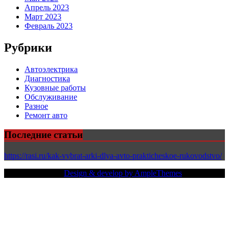
Апрель 2023
Март 2023
Февраль 2023
Рубрики
Автоэлектрика
Диагностика
Кузовные работы
Обслуживание
Разное
Ремонт авто
Последние статьи
https://rasi.ru/kak-vybrat-arki-dlya-avto-prakticheskoe-rukovodstvo/
Copy Right Text |
Design & develop by AmpleThemes