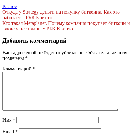
Разное
Навигация
Откуда у Strategy деньги на покупку биткоина. Как это
работает :: РБК.Крипто
по
Кто такая Metaplanet. Почему компания покупает биткоин и
записям
какие у нее планы :: РБК.Крипто
Добавить комментарий
Ваш адрес email не будет опубликован.
Обязательные поля
помечены
*
Комментарий
*
Имя
*
Email
*