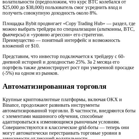
волатильности (предположим, что курс BTC колебался от
$25,000 до $38,000) пользователь смог усреднить вход и
получить совокупную доходность около 8%.
Площадка Bybit продвигает «Copy Trading Hub» — раздел, где
можно выбрать трейдера по специализации (альткоины, BTC,
фьючерсы) и «уровню агрессии» его стратегии.
Преимущество — понятный интерфейс и возможность
вложений от $10.
Представим, что инвестор подключается к трейдеру с 60-
дневной историей и доходностью 25%. За 2 месяца его
портфель также демонстрирует рост при умеренной просадке
(-5%) на одном из рынков.
Автоматизированная торговля
Крупные криптовалютные платформы, включая OKX и
Binance, продолжают развивать инструменты
автоматизированной торговли. В частности, внедряются боты
с элементами машинного обучения, способные
адаптироваться к изменяющимся рыночным условиям.
Совершенствуются и классические grid-боты — теперь они
могут автоматически перестраивать торговые уровни в
зависимости от текущей волатильности.