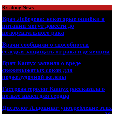
Skip
Breaking News
to
content
Врач Лебедева: некоторые ошибки в
питании могут довести до
колоректального рака
Врачи сообщили о способности
селедки защищать от рака и деменции
Врач Кашух заявила о вреде
свежевыжатых соков для
поджелудочной железы
Гастроэнтеролог Кашух рассказала о
пользе кваса для сердца
Диетолог Алдонина: употребление этих