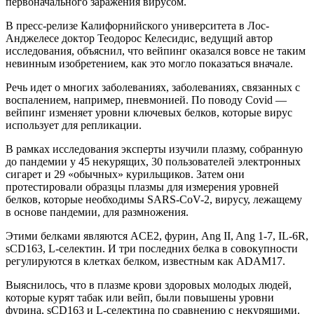
первоначального заражения вирусом.
В пресс-релизе Калифорнийского университета в Лос-
Анджелесе доктор Теодорос Келесидис, ведущий автор
исследования, объяснил, что вейпинг оказался вовсе не таким
невинным изобретением, как это могло показаться вначале.
Речь идет о многих заболеваниях, заболеваниях, связанных с
воспалением, например, пневмонией. По поводу Covid —
вейпинг изменяет уровни ключевых белков, которые вирус
использует для репликации.
В рамках исследования эксперты изучили плазму, собранную
до пандемии у 45 некурящих, 30 пользователей электронных
сигарет и 29 «обычных» курильщиков. Затем они
протестировали образцы плазмы для измерения уровней
белков, которые необходимы SARS-CoV-2, вирусу, лежащему
в основе пандемии, для размножения.
Этими белками являются ACE2, фурин, Ang II, Ang 1-7, IL-6R,
sCD163, L-селектин. И три последних белка в совокупности
регулируются в клетках белком, известным как ADAM17.
Выяснилось, что в плазме крови здоровых молодых людей,
которые курят табак или вейп, были повышены уровни
фурина, sCD163 и L-селектина по сравнению с некурящими.