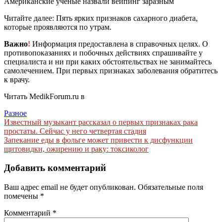
Американские ученые назвали вейпинг заразным
Читайте далее: Пять ярких признаков сахарного диабета,
которые проявляются по утрам.
Важно
!
Информация предоставлена в справочных целях. О
противопоказаниях и побочных действиях спрашивайте у
специалиста и ни при каких обстоятельствах не занимайтесь
самолечением. При первых признаках заболевания обратитесь
к врачу.
Читать MedikForum.ru в
Разное
Навигация
Известный музыкант рассказал о первых признаках рака
простаты. Сейчас у него четвертая стадия
по
Запекание еды в фольге может привести к дисфункции
записям
щитовидки, ожирению и раку: токсиколог
Добавить комментарий
Ваш адрес email не будет опубликован.
Обязательные поля
помечены
*
Комментарий
*