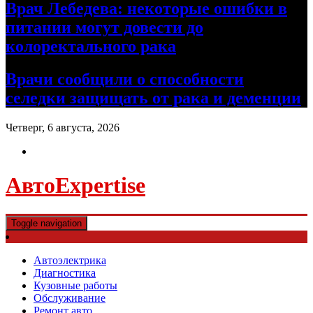
Врач Лебедева: некоторые ошибки в
питании могут довести до
колоректального рака
Врачи сообщили о способности
селедки защищать от рака и деменции
Четверг, 6 августа, 2026
АвтоExpertise
Toggle navigation
Автоэлектрика
Диагностика
Кузовные работы
Обслуживание
Ремонт авто