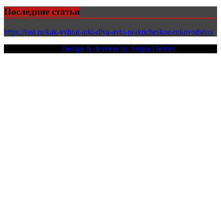
Последние статьи
https://rasi.ru/kak-vybrat-arki-dlya-avto-prakticheskoe-rukovodstvo/
Copy Right Text |
Design & develop by AmpleThemes