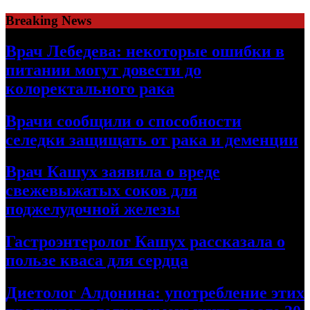
Skip
Breaking News
to
content
Врач Лебедева: некоторые ошибки в
питании могут довести до
колоректального рака
Врачи сообщили о способности
селедки защищать от рака и деменции
Врач Кашух заявила о вреде
свежевыжатых соков для
поджелудочной железы
Гастроэнтеролог Кашух рассказала о
пользе кваса для сердца
Диетолог Алдонина: употребление этих