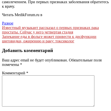
самолечением. При первых признаках заболевания обратитесь
к врачу.
Читать MedikForum.ru в
Разное
Навигация
Известный музыкант рассказал о первых признаках рака
простаты. Сейчас у него четвертая стадия
по
Запекание еды в фольге может привести к дисфункции
записям
щитовидки, ожирению и раку: токсиколог
Добавить комментарий
Ваш адрес email не будет опубликован.
Обязательные поля
помечены
*
Комментарий
*