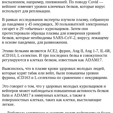
воспалением, например, пневмонией. По поводу Covid —
вейпинг изменяет уровни ключевых белков, которые вирус
использует для репликации.
В рамках исследования эксперты изучили плазму, собранную
до пандемии у 45 некурящих, 30 пользователей электронных
сигарет и 29 «обычных» курильщиков. Затем они
протестировали образцы плазмы для измерения уровней
белков, которые необходимы SARS-CoV-2, вирусу, лежащему
в основе пандемии, для размножения.
Этими белками являются ACE2, фурин, Ang II, Ang 1-7, IL-6R,
sCD163, L-селектин. И три последних белка в совокупности
регулируются в клетках белком, известным как ADAM17.
Выяснилось, что в плазме крови здоровых молодых людей,
которые курят табак или вейп, были повышены уровни
фурина, sCD163 и L-селектина по сравнению с некурящими.
Это говорит о том, что у здоровых молодых курильщиков и
вейперов может наблюдаться повышенная активность белков
furin и ADAM17 в иммунных клетках, а также в
поверхностных клетках, таких как клетки, выстилающие
легкие.
— Любители электронных сигарет могут подвергаться более