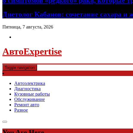
6 симптомов «редкого» рака, которые т
Диетолог Кабанов: сочетание сахара и 
Пятница, 7 августа, 2026
АвтоExpertise
Toggle navigation
Автоэлектрика
Диагностика
Кузовные работы
Обслуживание
Ремонт авто
Разное
You Are Here