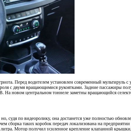
атриота. Перед водителем установлен современный мультируль 
троля с двумя вращающимися рукоятками. Задние пассажиры по
USB. На новом центральном тоннеле заметны вращающийся селек
 но, судя по видеоролику, она достанется уже полностью обно
ичем сборка таких коробок передач локализована на предприятии
7 литра. Мотор получил усиленное крепление клапанной крышки