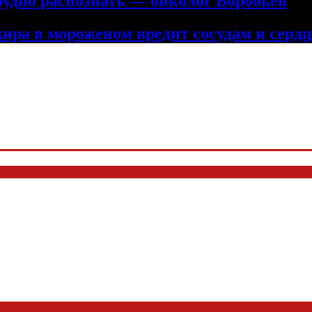
рудно распознать — онколог Воробьев
жира в мороженом вредит сосудам и серд