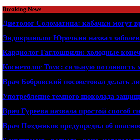
Skip
Breaking News
to
content
Диетолог Соломатина: кабачки могут в
Эндокринолог Юрочкин назвал заболева
Кардиолог Гаглошвили: холодные конеч
Косметолог Томс: сильную потливость
Врач Бобровский посоветовал делать л
Употребление темного шоколада защища
Врач Гуреева назвала простой способ с
Врач Поздняков предупредил об опасно