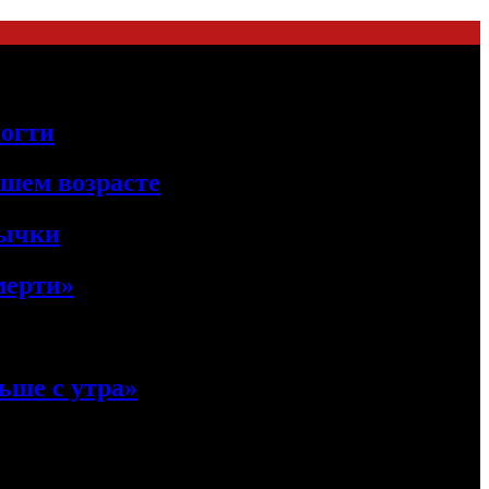
ногти
ршем возрасте
вычки
мерти»
ьше с утра»