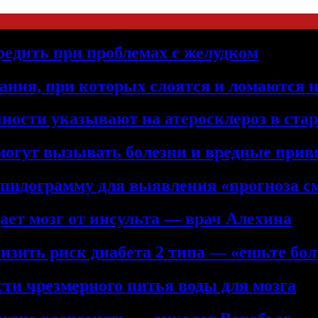
редить при проблемах с желудком
ния, при которых слоятся и ломаются 
ности указывают на атеросклероз в ста
 могут вызывать болезни и вредные при
ипидограмму для выявления «прогноза с
ет мозг от инсульта — врач Алехина
низить риск диабета 2 типа — «ешьте бол
сти чрезмерного питья воды для мозга