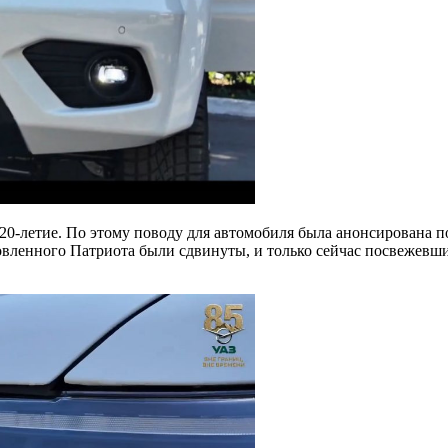
0-летие. По этому поводу для автомобиля была анонсирована п
новленного Патриота были сдвинуты, и только сейчас посвежевш