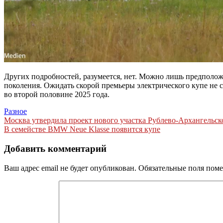
Других подробностей, разумеется, нет. Можно лишь предположи
поколения. Ожидать скорой премьеры электрического купе не ст
во второй половине 2025 года.
Разное
Навигация
Москва утвердила проект нового участка Рублево-Архангельск
В семействе BMW Neue Klasse появится купе
по
записям
Добавить комментарий
Ваш адрес email не будет опубликован.
Обязательные поля пом