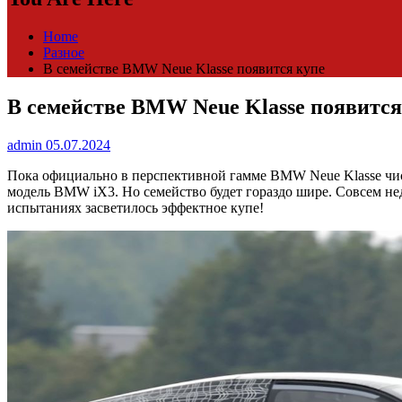
Home
Разное
В семействе BMW Neue Klasse появится купе
В семействе BMW Neue Klasse появится
admin
05.07.2024
Пока официально в перспективной гамме BMW Neue Klasse чис
модель BMW iX3. Но семейство будет гораздо шире. Совсем н
испытаниях засветилось эффектное купе!