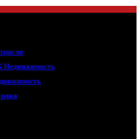
трасли
БК Недвижимость
едвижимость
 рака