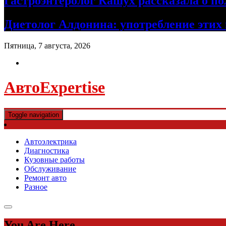
Гастроэнтеролог Кашух рассказала о по
Диетолог Алдонина: употребление этих 
Пятница, 7 августа, 2026
АвтоExpertise
Toggle navigation
Автоэлектрика
Диагностика
Кузовные работы
Обслуживание
Ремонт авто
Разное
You Are Here