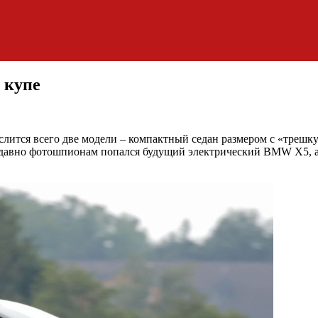
 купе
лится всего две модели – компактный седан размером с «трешк
едавно фотошпионам попался будущий электрический BMW X5, а