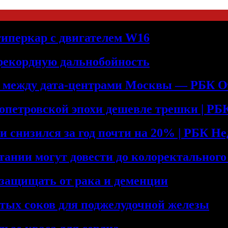
 гиперкар с двигателем W16
 рекордную дальнобойность
ь между дата-центрами Москвы — РБК О
допетровской эпохи дешевле трешки | Р
и снизился за год почти на 20% | РБК Н
тании могут довести до колоректального
 защищать от рака и деменции
тых соков для поджелудочной железы