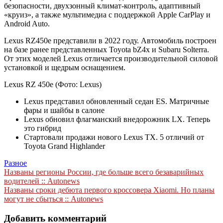
безопасности, двухзонный климат-контроль, адаптивный
«круиз», а также мультимедиа с поддержкой Apple CarPlay и
Android Auto.
Lexus RZ450e представили в 2022 году. Автомобиль построен
на базе ранее представленных Toyota bZ4x и Subaru Solterra.
От этих моделей Lexus отличается производительной силовой
установкой и щедрым оснащением.
Lexus RZ 450e
(Фото: Lexus)
Lexus представил обновленный седан ES. Матричные
фары и шайбы в салоне
Lexus обновил флагманский внедорожник LX. Теперь
это гибрид
Стартовали продажи нового Lexus ТХ. 5 отличий от
Toyota Grand Highlander
Разное
Навигация
Названы регионы России, где больше всего безаварийных
водителей :: Autonews
по
Названы сроки дебюта первого кроссовера Xiaomi. Но планы
записям
могут не сбыться :: Autonews
Добавить комментарий