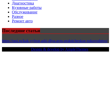
Диагностика
Кузовные работы
Обслуживание
Разное
Ремонт авто
Последние статьи
https://rasi.ru/kak-vybrat-arki-dlya-avto-prakticheskoe-rukovodstvo/
Copy Right Text |
Design & develop by AmpleThemes