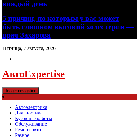
каждый день
5 причин, по которым у вас может
быть слишком высокий холестерин —
врач Захарова
Пятница, 7 августа, 2026
АвтоExpertise
Toggle navigation
Автоэлектрика
Диагностика
Кузовные работы
Обслуживание
Ремонт авто
Разное