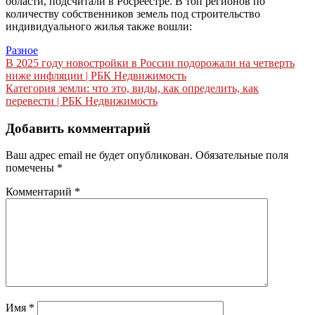
области, подсчитали в Росреестре. В топ регионов по
количеству собственников земель под строительство
индивидуального жилья также вошли:
Разное
Навигация
В 2025 году новостройки в России подорожали на четверть
ниже инфляции | РБК Недвижимость
по
Категория земли: что это, виды, как определить, как
записям
перевести | РБК Недвижимость
Добавить комментарий
Ваш адрес email не будет опубликован.
Обязательные поля
помечены
*
Комментарий
*
Имя
*