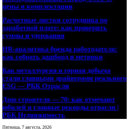
цены и комплектации
Расчетные листки сотрудника по
заработной плате: как проверить
суммы и удержания
HR-аналитика бренда работодателя:
как собрать дашборд и метрики
Как металлургия и горная добыча
стали главными драйверами реального
ESG — РБК Отрасли
Дню строителя — 70: как отмечают
юбилей и главные рекорды отрасли |
РБК Недвижимость
Пятница, 7 августа, 2026