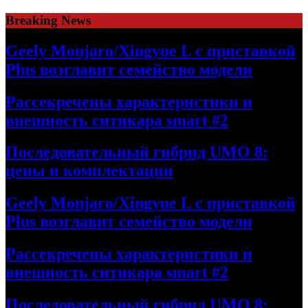
Skip
Breaking News
to
content
Geely Monjaro/Xingyue L с приставкой
Plus возглавит семейство модели
Рассекречены характеристики и
внешность ситикара smart #2
Последовательный гибрид UMO 8:
цены и комплектации
Geely Monjaro/Xingyue L с приставкой
Plus возглавит семейство модели
Рассекречены характеристики и
внешность ситикара smart #2
Последовательный гибрид UMO 8: