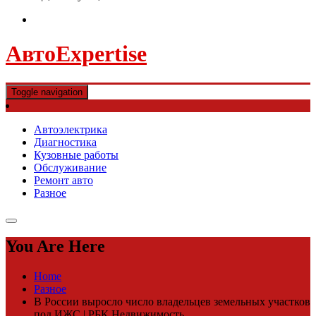
АвтоExpertise
Toggle navigation
Автоэлектрика
Диагностика
Кузовные работы
Обслуживание
Ремонт авто
Разное
You Are Here
Home
Разное
В России выросло число владельцев земельных участков
под ИЖС | РБК Недвижимость