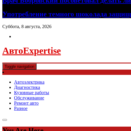
Врач Бобровский посоветовал делать л
Употребление темного шоколада защища
Суббота, 8 августа, 2026
АвтоExpertise
Toggle navigation
Автоэлектрика
Диагностика
Кузовные работы
Обслуживание
Ремонт авто
Разное
You Are Here