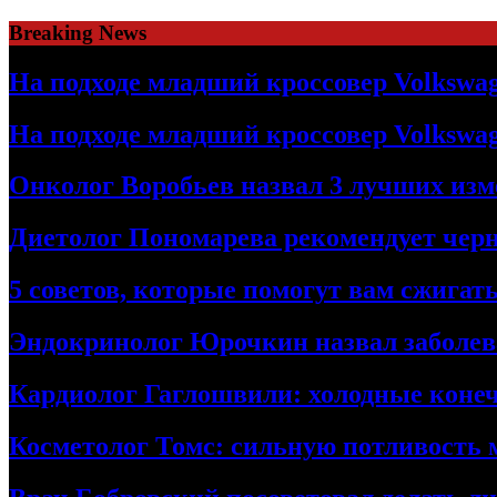
Skip
Breaking News
to
content
На подходе младший кроссовер Volkswag
На подходе младший кроссовер Volkswag
Онколог Воробьев назвал 3 лучших изм
Диетолог Пономарева рекомендует чер
5 советов, которые помогут вам сжига
Эндокринолог Юрочкин назвал заболева
Кардиолог Гаглошвили: холодные конеч
Косметолог Томс: сильную потливость