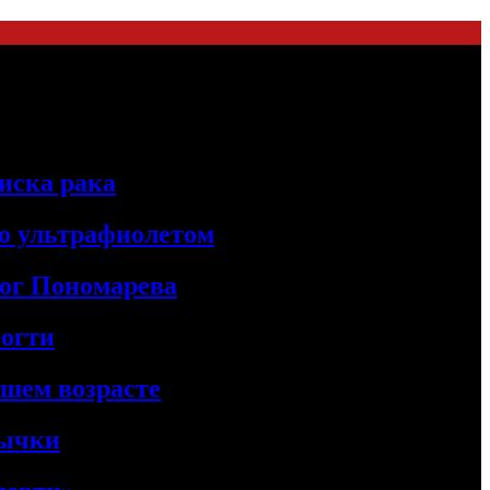
иска рака
о ультрафиолетом
лог Пономарева
ногти
ршем возрасте
вычки