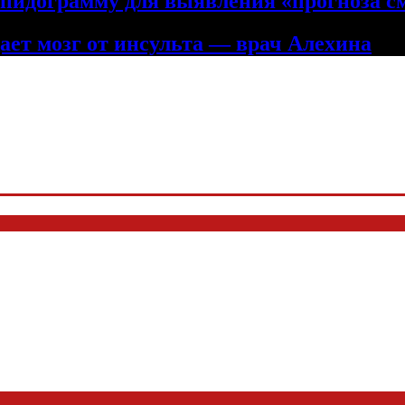
ипидограмму для выявления «прогноза с
ет мозг от инсульта — врач Алехина