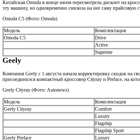
Китайская Omoda в конце июня пересмотрела дисконт на кроссо
эту машину, но одновременно снизила на нее саму прайсовую 
Omoda C5
(Фото: Omoda)
Модель
Комплектация
Omoda C5
Drive
Active
Supreme
Geely
Компания Geely с 1 августа начала корректировку скидок на св
присоединился компактный кроссовер Cityray и Preface, на ко
Geely Cityray
(Фото: Autonews)
Модель
Комплектация
Geely Cityray
Comfort
Luxury
Flagship
Flagship Sport
Geely Preface
Luxury