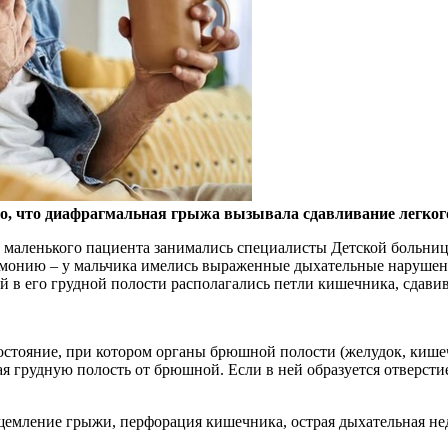
го, что диафрагмальная грыжа вызывала сдавливание легког
 маленького пациента занимались специалисты Детской больницы
монию – у мальчика имелись выраженные дыхательные нарушения
й в его грудной полости располагались петли кишечника, сдавив
стояние, при котором органы брюшной полости (желудок, кишеч
 грудную полость от брюшной. Если в ней образуется отверстие
щемление грыжи, перфорация кишечника, острая дыхательная не