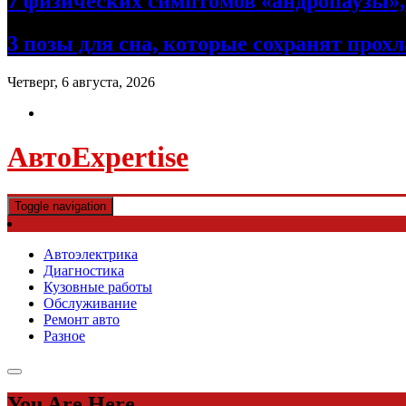
7 физических симптомов «андропаузы», 
3 позы для сна, которые сохранят прох
Четверг, 6 августа, 2026
АвтоExpertise
Toggle navigation
Автоэлектрика
Диагностика
Кузовные работы
Обслуживание
Ремонт авто
Разное
You Are Here