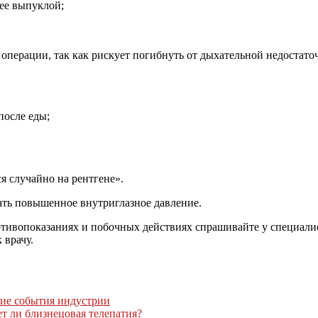
ее выпуклой;
операции, так как рискует погибнуть от дыхательной недостато
после еды;
я случайно на рентгене».
кать повышенное внутриглазное давление.
ивопоказаниях и побочных действиях спрашивайте у специалист
 врачу.
угие события индустрии
т ли близнецовая телепатия?