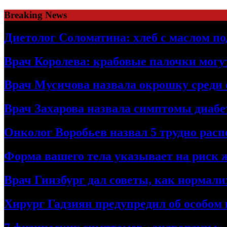
Skip
Breaking News
to
content
Диетолог Соломатина: хлеб с маслом по
Врач Королева: крабовые палочки могу
Врач Мусичова назвала окрошку среди 
Врач Захарова назвала симптомы диабе
Онколог Воробьев назвал 5 трудно рас
Форма вашего тела указывает на риск 
Врач Гинзбург дал советы, как нормали
Хирург Гадзиян предупредил об особом 