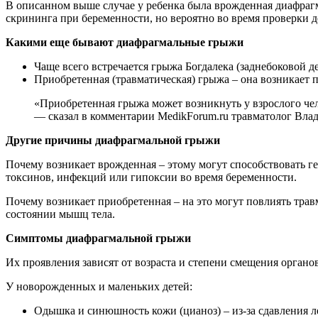
В описанном выше случае у ребенка была врожденная диафрагм
скрининга при беременности, но вероятно во время проверки 
Какими еще бывают диафрагмальные грыжи
Чаще всего встречается грыжа Богдалека (заднебоковой д
Приобретенная (травматическая) грыжа – она возникает 
«Приобретенная грыжа может возникнуть у взрослого че
— сказал в комментарии MedikForum.ru травматолог Вла
Другие причины диафрагмальной грыжи
Почему возникает врожденная – этому могут способствовать ге
токсинов, инфекций или гипоксии во время беременности.
Почему возникает приобретенная – на это могут повлиять тра
состоянии мышц тела.
Симптомы диафрагмальной грыжи
Их проявления зависят от возраста и степени смещения органов
У новорожденных и маленьких детей:
Одышка и синюшность кожи (цианоз) – из-за сдавления л