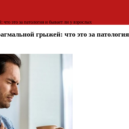
 что это за патология и бывает ли у взрослых
агмальной грыжей: что это за патология