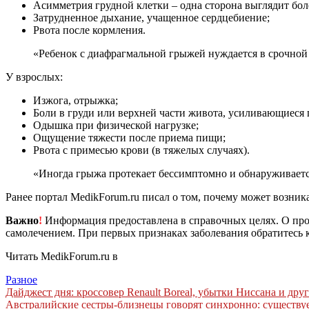
Асимметрия грудной клетки – одна сторона выглядит бол
Затрудненное дыхание, учащенное сердцебиение;
Рвота после кормления.
«Ребенок с диафрагмальной грыжей нуждается в срочной 
У взрослых:
Изжога, отрыжка;
Боли в груди или верхней части живота, усиливающиеся 
Одышка при физической нагрузке;
Ощущение тяжести после приема пищи;
Рвота с примесью крови (в тяжелых случаях).
«Иногда грыжа протекает бессимптомно и обнаруживаетс
Ранее портал MedikForum.ru писал о том, почему может возни
Важно
!
Информация предоставлена в справочных целях. О прот
самолечением. При первых признаках заболевания обратитесь к
Читать MedikForum.ru в
Разное
Навигация
Дайджест дня: кроссовер Renault Boreal, убытки Ниссана и др
Австралийские сестры-близнецы говорят синхронно: существуе