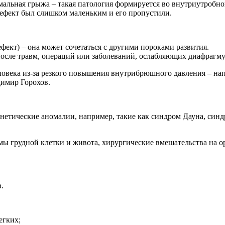
альная грыжа – такая патология формируется во внутриутробно
дефект был слишком маленьким и его пропустили.
ефект) – она может сочетаться с другими пороками развития.
после травм, операций или заболеваний, ослабляющих диафрагму
ловека из-за резкого повышения внутрибрюшного давления – на
димир Горохов.
нетические аномалии, например, такие как синдром Дауна, синд
вмы грудной клетки и живота, хирургические вмешательства на 
.
егких;