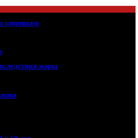
о здоровьем
е
последствия жары
жнова