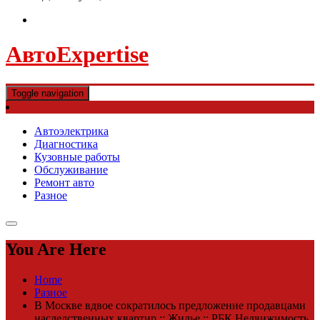
АвтоExpertise
Toggle navigation
Автоэлектрика
Диагностика
Кузовные работы
Обслуживание
Ремонт авто
Разное
You Are Here
Home
Разное
В Москве вдвое сократилось предложение продавцами
наследственных квартир :: Жилье :: РБК Недвижимость