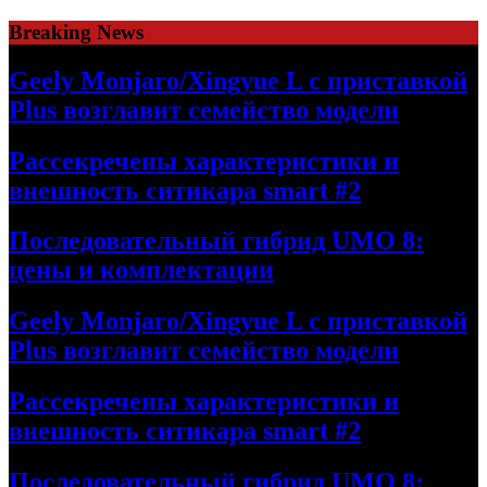
Skip
Breaking News
to
content
Geely Monjaro/Xingyue L с приставкой
Plus возглавит семейство модели
Рассекречены характеристики и
внешность ситикара smart #2
Последовательный гибрид UMO 8:
цены и комплектации
Geely Monjaro/Xingyue L с приставкой
Plus возглавит семейство модели
Рассекречены характеристики и
внешность ситикара smart #2
Последовательный гибрид UMO 8: