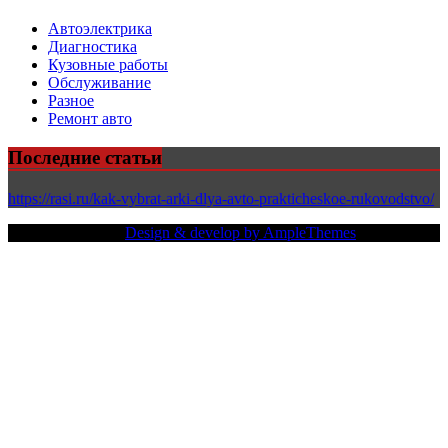
Автоэлектрика
Диагностика
Кузовные работы
Обслуживание
Разное
Ремонт авто
Последние статьи
https://rasi.ru/kak-vybrat-arki-dlya-avto-prakticheskoe-rukovodstvo/
Copy Right Text |
Design & develop by AmpleThemes