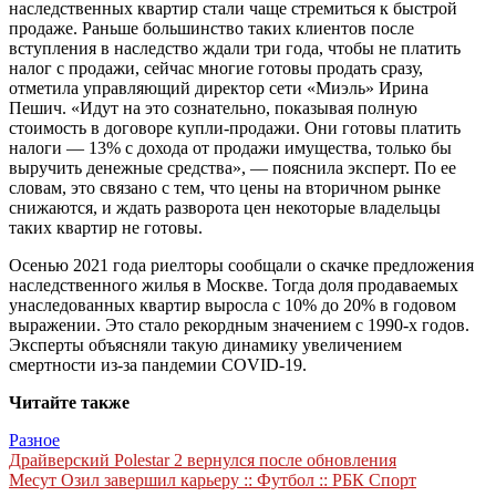
наследственных квартир стали чаще стремиться к быстрой
продаже. Раньше большинство таких клиентов после
вступления в наследство ждали три года, чтобы не платить
налог с продажи, сейчас многие готовы продать сразу,
отметила управляющий директор сети «Миэль» Ирина
Пешич. «Идут на это сознательно, показывая полную
стоимость в договоре купли-продажи. Они готовы платить
налоги — 13% с дохода от продажи имущества, только бы
выручить денежные средства», — пояснила эксперт. По ее
словам, это связано с тем, что цены на вторичном рынке
снижаются, и ждать разворота цен некоторые владельцы
таких квартир не готовы.
Осенью 2021 года риелторы сообщали о скачке предложения
наследственного жилья в Москве. Тогда доля продаваемых
унаследованных квартир выросла с 10% до 20% в годовом
выражении. Это стало рекордным значением с 1990-х годов.
Эксперты объясняли такую динамику увеличением
смертности из-за пандемии COVID-19.
Читайте также
Разное
Навигация
Драйверский Polestar 2 вернулся после обновления
Месут Озил завершил карьеру :: Футбол :: РБК Спорт
по