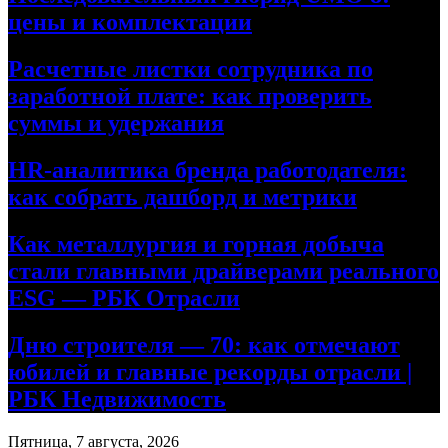
цены и комплектации
Расчетные листки сотрудника по
заработной плате: как проверить
суммы и удержания
HR-аналитика бренда работодателя:
как собрать дашборд и метрики
Как металлургия и горная добыча
стали главными драйверами реального
ESG — РБК Отрасли
Дню строителя — 70: как отмечают
юбилей и главные рекорды отрасли |
РБК Недвижимость
Пятница, 7 августа, 2026