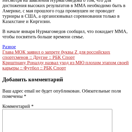
Несмотря на заявления Нурмагомедова о том, что для
достижения высоких результатов в ММА необходимо быть в
Америке, с мая прошлого года промоушен не проводит
турниры в США, а организовывал соревнования только в
Казахстане и Киргизии.
В начале января Нурмагомедов сообщил, что покидает ММА,
чтобы посвятить больше времени семье.
Разное
Навигация
Глава МОК заявил о запрете буквы Z для российских
спортсменов :: Другие :: РБК Спорт
по
Криштиану Роналду назвал уход из МЮ плохим этапом своей
записям
карьеры :: Футбол :: РБК Спорт
Добавить комментарий
Ваш адрес email не будет опубликован.
Обязательные поля
помечены
*
Комментарий
*