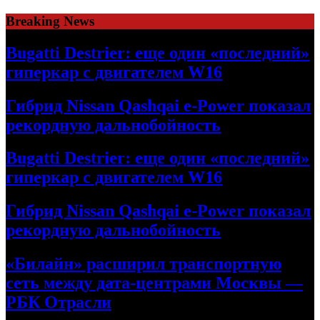
Skip
Breaking News
to
content
Bugatti Destrier: еще один «последний»
гиперкар с двигателем W16
Гибрид Nissan Qashqai e-Power показал
рекордную дальнобойность
Bugatti Destrier: еще один «последний»
гиперкар с двигателем W16
Гибрид Nissan Qashqai e-Power показал
рекордную дальнобойность
«Билайн» расширил транспортную
сеть между дата-центрами Москвы —
РБК Отрасли