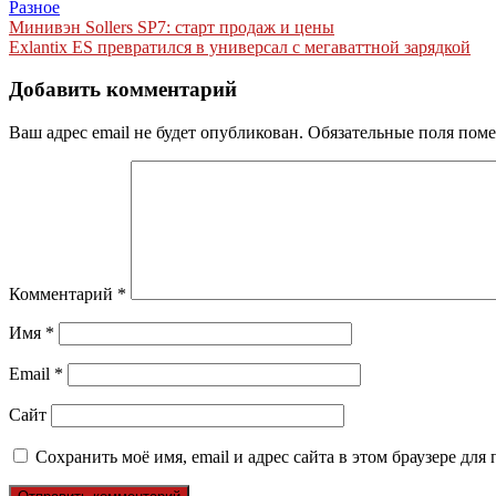
Разное
Навигация
Минивэн Sollers SP7: старт продаж и цены
Exlantix ES превратился в универсал с мегаваттной зарядкой
по
записям
Добавить комментарий
Ваш адрес email не будет опубликован.
Обязательные поля пом
Комментарий
*
Имя
*
Email
*
Сайт
Сохранить моё имя, email и адрес сайта в этом браузере д