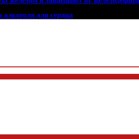
аты железом и защищают от железодефиц
 алкоголя для сердца