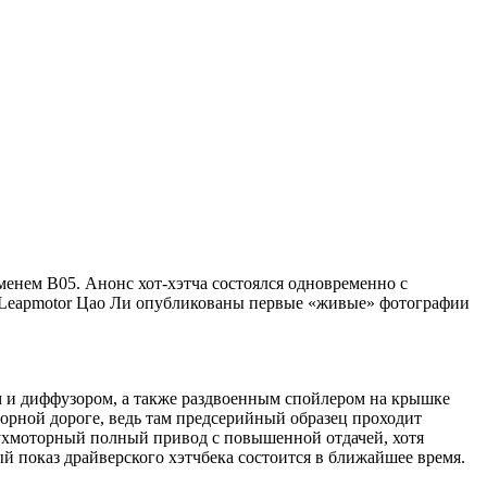
именем B05. Анонс хот-хэтча состоялся одновременно с
ии Leapmotor Цао Ли опубликованы первые «живые» фотографии
ом и диффузором, а также раздвоенным спойлером на крышке
горной дороге, ведь там предсерийный образец проходит
двухмоторный полный привод с повышенной отдачей, хотя
й показ драйверского хэтчбека состоится в ближайшее время.