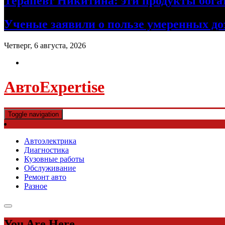
Терапевт Никитина: эти продукты бог
Ученые заявили о пользе умеренных доз
Четверг, 6 августа, 2026
АвтоExpertise
Toggle navigation
Автоэлектрика
Диагностика
Кузовные работы
Обслуживание
Ремонт авто
Разное
You Are Here