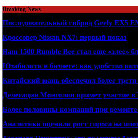
Skip
Breaking News
to
content
Последовательный гибрид Geely EX5 E
Кроссовер Nissan NX7: первый показ
Ram 1500 Rumble Bee стал еще «злее» б
Юзабилити в бизнесе: как удобство ин
Китайский юань обеспечил более трети
Делегация Монголии примет участие в
Более половины компаний при ремонт
Аналитики оценили рост спроса на ипо