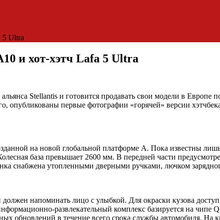
5 Ultra
0 и хот-хэтч Lafa 5 Ultra
альянса Stellantis и готовится продавать свои модели в Европе 
о, опубликованы первые фотографии «горячей» версии хэтчбека 
зданной на новой глобальной платформе A. Пока известны лишь
Колесная база превышает 2600 мм. В передней части предусмотр
нка снабжена утопленными дверными ручками, лючком зарядног
 должен напоминать лицо с улыбкой. Для окраски кузова доступн
 информационно-развлекательный комплекс базируется на чипе 
ных обновлений в течение всего срока службы автомобиля. На к