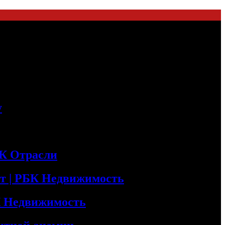
у
БК Отрасли
т | РБК Недвижимость
БК Недвижимость