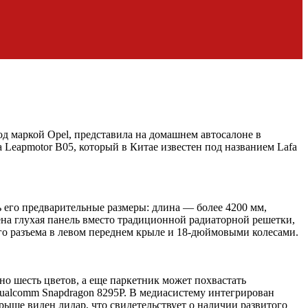
под маркой Opel, представила на домашнем автосалоне в
Leapmotor B05, который в Китае известен под названием Lafa
 его предварительные размеры: длина — более 4200 мм,
ена глухая панель вместо традиционной радиаторной решетки,
о разъема в левом переднем крыле и 18-дюймовыми колесами.
о шесть цветов, а еще паркетник может похвастать
Qualcomm Snapdragon 8295P. В медиасистему интегрирован
рыше виден лидар, что свидетельствует о наличии развитого