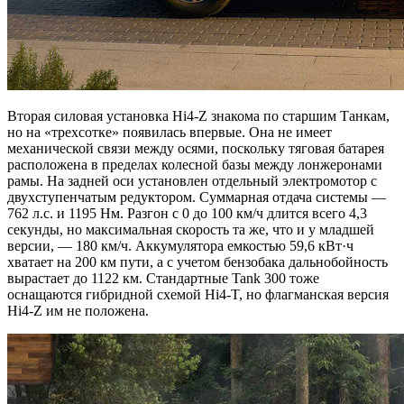
Вторая силовая установка Hi4-Z знакома по старшим Танкам,
но на «трехсотке» появилась впервые. Она не имеет
механической связи между осями, поскольку тяговая батарея
расположена в пределах колесной базы между лонжеронами
рамы. На задней оси установлен отдельный электромотор с
двухступенчатым редуктором. Суммарная отдача системы —
762 л.с. и 1195 Нм. Разгон с 0 до 100 км/ч длится всего 4,3
секунды, но максимальная скорость та же, что и у младшей
версии, — 180 км/ч. Аккумулятора емкостью 59,6 кВт·ч
хватает на 200 км пути, а с учетом бензобака дальнобойность
вырастает до 1122 км. Стандартные Tank 300 тоже
оснащаются гибридной схемой Hi4-T, но флагманская версия
Hi4-Z им не положена.