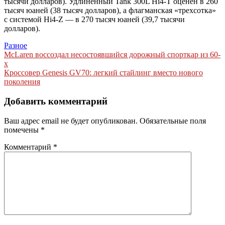
тысячи долларов). Удлиненный Tank 300L Hi4-T оценен в 260
тысяч юаней (38 тысяч долларов), а флагманская «трехсотка»
с системой Hi4-Z — в 270 тысяч юаней (39,7 тысячи
долларов).
Разное
Навигация
McLaren воссоздал несостоявшийся дорожный спорткар из 60-
х
по
Кроссовер Genesis GV70: легкий стайлинг вместо нового
записям
поколения
Добавить комментарий
Ваш адрес email не будет опубликован.
Обязательные поля
помечены
*
Комментарий
*