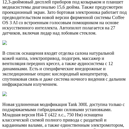
12,3-дюймовый дисплей приборов под козырьком и планшет
медиасистемы диагональю 15,6 дюйма. Также предусмотрен
проекционный экран. Зато бортовая электроника работает под
предводительством новой версии фирменной системы Coffee
OS 3 AI со встроенным голосовым помощником на основе
искусственного интеллекта. Автопилот полагается на 27
датчиков, включая лидар над лобовым стеклом.
В список оснащения входят отделка салона натуральной
кожей наппа, электропривод, подогрев, массажер и
вентиляция передних кресел, а также аудиосистема с 12
динамиками. Есть и специфические внедорожные и
экспедиционные опции: кислородный концентратор,
спутниковая связь и даже система ночного видения с дальним
инфракрасным излучением.
Новая удлиненная модификация Tank 300L доступна только с
подзаряжаемыми гибридными силовыми установками.
Младшая версия Hi4-T (422 л.с., 750 Нм) оснащена
классической схемой полного привода с раздаткой и
карданными валами, а также единственным электромотором,