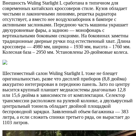
Внешность Wuling Starlight L сработана в типичном для
современных китайских кроссоверов стиле. Кузов обладает
чистыми и лаконичными линиями, решетка радиатора
отсутствует, а вместо нее воздухозаборник в бампере с
активными заслонками. Переднюю часть машины украшает
двухуровневые фары, а заднюю — монофонарь с
вертикальными боковыми секциями. На боковинах заметны
традиционные дверные ручки под естественный хват. Длина
кроссовера — 4980 мм, ширина – 1930 мм, высота – 1760 мм.
Колесная база – 2950 мм. Установлены 20-дюймовые колеса.
Шестиместный салон Wuling Starlight L тоже не блещет
оригинальностью, разве что дисплей приборов (8,8 дюйма)
аккуратно интегрирован в переднюю панель. Зато по центру
высится крупный планшет медиасистемы диагональю 12,8
или 15,6 дюйма в зависимости от комплектации. Селектор
трансмиссии расположен на рулевой колонке, а двухъярусный
центральный тоннель обладает двойной площадкой
беспроводной зарядки. Заявленный объем багажника — 383
литра, а если сложить спинки третьего ряда, он вырастает до
1103 литров.