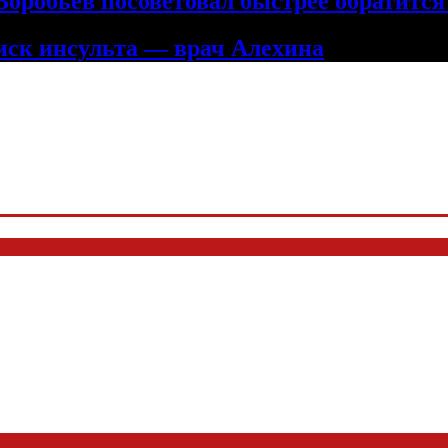
оробьев посоветовал быстрее обратится
ск инсульта — врач Алехина