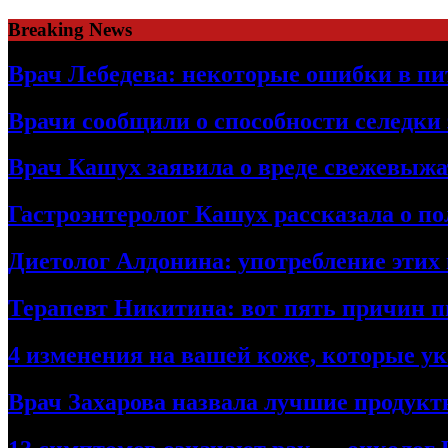
Skip
Breaking News
to
content
Врач Лебедева: некоторые ошибки в пи
Врачи сообщили о способности селедки
Врач Кашух заявила о вреде свежевыжа
Гастроэнтеролог Кашух рассказала о по
Диетолог Алдонина: употребление этих 
Терапевт Никитина: вот пять причин п
4 изменения на вашей коже, которые 
Врач Захарова назвала лучшие продук