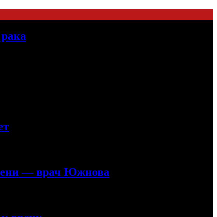
 рака
ет
ечени — врач Южнова