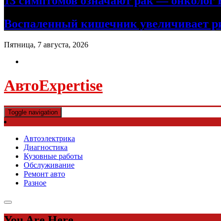
13 симптомов означают рак — онколог В
Воспаленный кишечник увеличивает ри
Пятница, 7 августа, 2026
АвтоExpertise
Toggle navigation
Автоэлектрика
Диагностика
Кузовные работы
Обслуживание
Ремонт авто
Разное
You Are Here