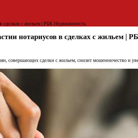
 в сделках с жильем | РБК Недвижимость
астии нотариусов в сделках с жильем | 
иян, совершающих сделки с жильем, снизит мошенничество и у