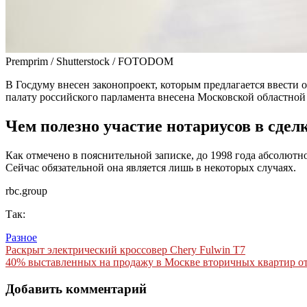
Premprim / Shutterstock / FOTODOM
В Госдуму внесен законопроект, которым предлагается ввести
палату российского парламента внесена Московской областной
Чем полезно участие нотариусов в сдел
Как отмечено в пояснительной записке, до 1998 года абсолют
Сейчас обязательной она является лишь в некоторых случаях.
rbc.group
Так:
Разное
Навигация
Раскрыт электрический кроссовер Chery Fulwin T7
40% выставленных на продажу в Москве вторичных квартир о
по
записям
Добавить комментарий