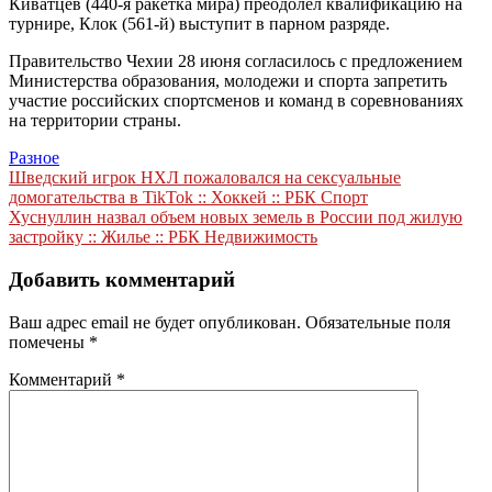
Киватцев (440-я ракетка мира) преодолел квалификацию на
турнире, Клок (561-й) выступит в парном разряде.
Правительство Чехии 28 июня согласилось с предложением
Министерства образования, молодежи и спорта запретить
участие российских спортсменов и команд в соревнованиях
на территории страны.
Разное
Навигация
Шведский игрок НХЛ пожаловался на сексуальные
домогательства в TikTok :: Хоккей :: РБК Спорт
по
Хуснуллин назвал объем новых земель в России под жилую
записям
застройку :: Жилье :: РБК Недвижимость
Добавить комментарий
Ваш адрес email не будет опубликован.
Обязательные поля
помечены
*
Комментарий
*