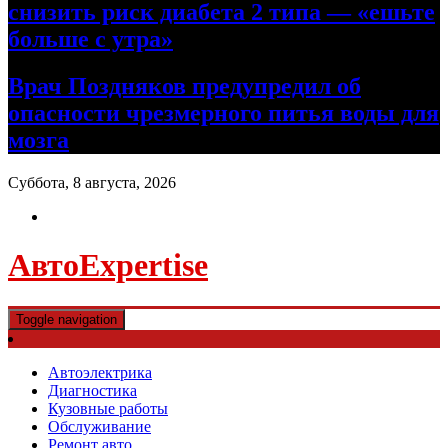
снизить риск диабета 2 типа — «ешьте
больше с утра»
Врач Поздняков предупредил об
опасности чрезмерного питья воды для
мозга
Суббота, 8 августа, 2026
АвтоExpertise
Toggle navigation
Автоэлектрика
Диагностика
Кузовные работы
Обслуживание
Ремонт авто