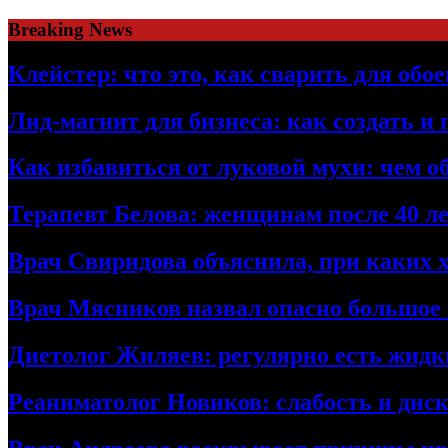
Skip
Breaking News
to
content
Клейстер: что это, как сварить для об
Лид-магнит для бизнеса: как создать и
Как избавиться от луковой мухи: чем о
Терапевт Белова: женщинам после 40 ле
Врач Свиридова объяснила, при каких 
Врач Мясников назвал опасно большое
Диетолог Жиляев: регулярно есть жидк
Реаниматолог Новиков: слабость и дис