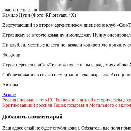
власти не назвали
Камило Нуин
(Фото: RFioravanti / X)
Выступающий во втором аргентинском дивизионе клуб «Сан-Те
Игравшему за вторую команду и молодежку Нуину оперировали
Ни клуб, ни местные власти не назвали конкретную причину с
rbc.group
Игрок перешел в «Сан-Тельмо» после игры в академиях «Бока
Соболезнования в связи со смертью игрока выразила Ассоциа
Авторы
Разное
Навигация
Россия впервые в топ-10. Что важно знать об историческом дра
Критиковавший россиян Гашек поздравил Могильного с включен
по
записям
Добавить комментарий
Ваш адрес email не будет опубликован.
Обязательные поля пом