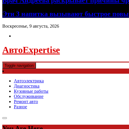
Врач Андреева раскрывает причины чре
Эти 3 напитка вызывают быстрое повы
Воскресенье, 9 августа, 2026
АвтоExpertise
Toggle navigation
Автоэлектрика
Диагностика
Кузовные работы
Обслуживание
Ремонт авто
Разное
You Are Here