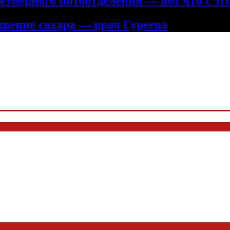
змерного потоотделения — вот что с эт
шение сахара — врач Гуреева