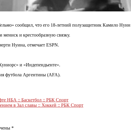
льмо» сообщил, что его 18-летний полузащитник Камило Нуин с
 мениск и крестообразную связку.
мерти Нуина, отмечает ESPN.
 Хуниорс» и «Индепендьенте».
ция футбола Аргентины (AFA).
фте НБА :: Баскетбол :: РБК Спорт
ием в Зал славы :: Хоккей :: РБК Спорт
ечены
*