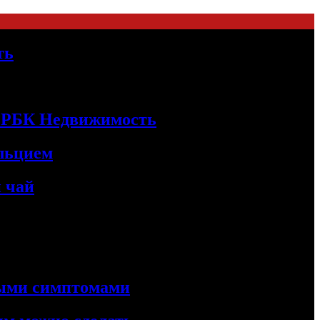
ть
 | РБК Недвижимость
альцием
 чай
ными симптомами