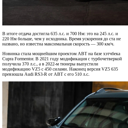
В итоге отдача достигла 635 л.с. и 700 Нм: это на 245 л.с. и
220 Нм больше, чем у исходника. Время ускорения до ста не
названо, но известна максимальная скорость — 300 км/ч.
Новинка стала мощнейшим проектом ABT на базе хэтчбека
Cupra Formentor. В 2021 году модификация с турбочетверкой
получила 370 л.с., а в 2022-м тюнеры выпустили
модификацию VZ5 с 450 силами. Наконец версия VZ5 635
превзошла Audi RS3-R от ABT с его 510 л.с.