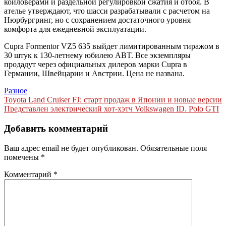
койловерами и раздельной регулировкой сжатия и отбоя. В
ателье утверждают, что шасси разрабатывали с расчетом на
Нюрбургринг, но с сохранением достаточного уровня
комфорта для ежедневной эксплуатации.
Cupra Formentor VZ5 635 выйдет лимитированным тиражом в
30 штук к 130-летнему юбилею ABT. Все экземпляры
продадут через официальных дилеров марки Cupra в
Германии, Швейцарии и Австрии. Цена не названа.
Разное
Навигация
Toyota Land Cruiser FJ: старт продаж в Японии и новые версии
Представлен электрический хот-хэтч Volkswagen ID. Polo GTI
по
записям
Добавить комментарий
Ваш адрес email не будет опубликован.
Обязательные поля
помечены
*
Комментарий
*