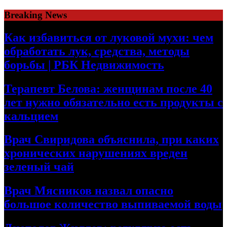
Skip
Breaking News
to
content
Как избавиться от луковой мухи: чем
обработать лук, средства, методы
борьбы | РБК Недвижимость
Терапевт Белова: женщинам после 40
лет нужно обязательно есть продукты с
кальцием
Врач Свиридова объяснила, при каких
хронических нарушениях вреден
зеленый чай
Врач Мясников назвал опасно
большое количество выпиваемой воды