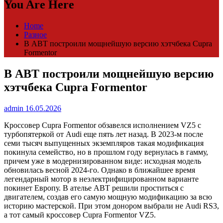
You Are Here
Home
Разное
В ABT построили мощнейшую версию хэтчбека Cupra
Formentor
В ABT построили мощнейшую версию
хэтчбека Cupra Formentor
admin
16.05.2026
Кроссовер Cupra Formentor обзавелся исполнением VZ5 с
турбопятеркой от Audi еще пять лет назад. В 2023-м после
семи тысяч выпущенных экземпляров такая модификация
покинула семейство, но в прошлом году вернулась в гамму,
причем уже в модернизированном виде: исходная модель
обновилась весной 2024-го. Однако в ближайшее время
легендарный мотор в неэлектрифицированном варианте
покинет Европу. В ателье ABT решили проститься с
двигателем, создав его самую мощную модификацию за всю
историю мастерской. При этом донором выбрали не Audi RS3,
а тот самый кроссовер Cupra Formentor VZ5.